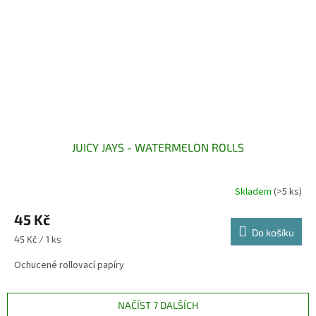
JUICY JAYS - WATERMELON ROLLS
Skladem
(>5 ks)
45 Kč
Do košíku
Měrná
45 Kč / 1 ks
cena:
Ochucené rollovací papíry
NAČÍST 7 DALŠÍCH