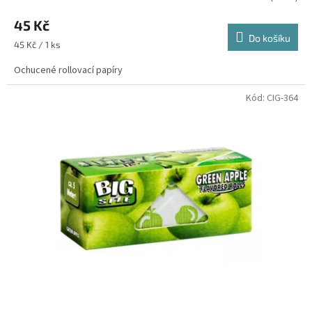
45 Kč
Do košíku
Měrná
45 Kč / 1 ks
cena:
Ochucené rollovací papíry
Kód:
CIG-364