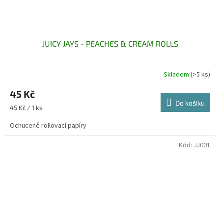
JUICY JAYS - PEACHES & CREAM ROLLS
Skladem
(>5 ks)
45 Kč
Do košíku
Měrná
45 Kč / 1 ks
cena:
Ochucené rollovací papíry
Kód:
JJ001