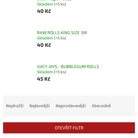
Skladem
(>5 ks)
40 Kč
RAW ROLLS KING SIZE 3M
Skladem
(>5 ks)
40 Kč
JUICY JAYS - BUBBLEGUM ROLLS
Skladem
(>5 ks)
45 Kč
Ř
a
Nejdražší
Nejlevnější
Nejprodávanější
Abecedně
z
e
n
OTEVŘÍT FILTR
í