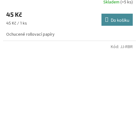
Skladem
(>5 ks)
45 Kč
Do košíku
Měrná
45 Kč / 1 ks
cena:
Ochucené rollovací papíry
Kód:
JJ-RBR