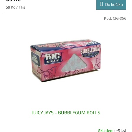
Do košíku
Měrná
59 Kč / 1 ks
cena:
Kód:
CIG-356
JUICY JAYS - BUBBLEGUM ROLLS
Skladem
(>5 ks)