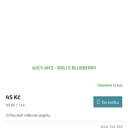
JUICY JAYS - ROLLS BLUEBERRY
Skladem
(1 ks)
45 Kč
Do košíku
Měrná
45 Kč / 1 ks
cena:
Ochucené rollovací papíry
Kód:
CIG-359