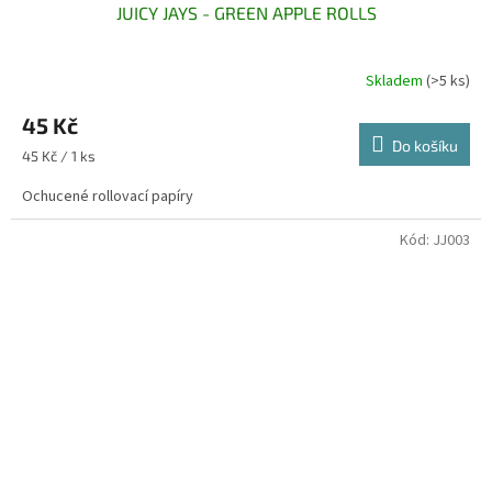
JUICY JAYS - GREEN APPLE ROLLS
Skladem
(>5 ks)
45 Kč
Do košíku
Měrná
45 Kč / 1 ks
cena:
Ochucené rollovací papíry
Kód:
JJ003