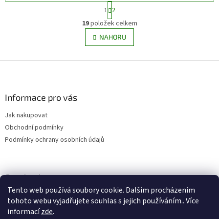
S
1
2
t
O
r
19
položek celkem
v
á
l
NAHORU
n
á
k
d
o
v
Z
a
á
c
á
n
í
p
í
p
a
Informace pro vás
r
t
v
Jak nakupovat
í
k
Obchodní podmínky
y
v
Podmínky ochrany osobních údajů
ý
p
i
s
Facebook
u
Tento web používá soubory cookie. Dalším procházením
tohoto webu vyjadřujete souhlas s jejich používáním.. Více
informací
zde
.