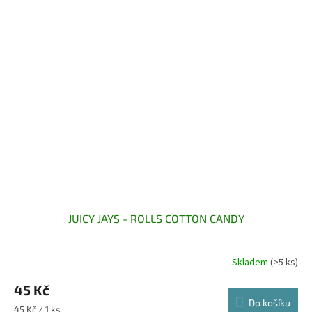
JUICY JAYS - ROLLS COTTON CANDY
Skladem
(>5 ks)
45 Kč
Do košíku
Měrná
45 Kč / 1 ks