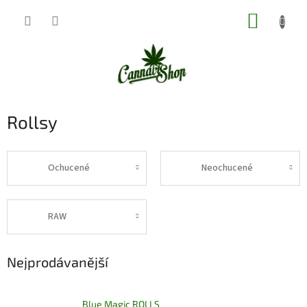
Přejít
NÁKUP
na
obsah
KOŠÍK
Rollsy
Ochucené
Neochucené
RAW
Nejprodávanější
Blue Magic ROLLS