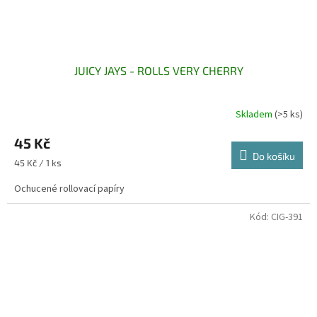
JUICY JAYS - ROLLS VERY CHERRY
Skladem
(>5 ks)
45 Kč
Do košíku
Měrná
45 Kč / 1 ks
cena:
Ochucené rollovací papíry
Kód:
CIG-391