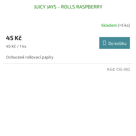
JUICY JAYS - ROLLS RASPBERRY
Skladem
(>5 ks)
45 Kč
Do košíku
Měrná
45 Kč / 1 ks
cena:
Ochucené rollovací papíry
Kód:
CIG-362