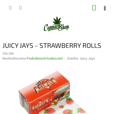
Přejít
NÁKUP
na
obsah
KOŠÍK
JUICY JAYS - STRAWBERRY ROLLS
CIG-391
Průměrné
Neohodnoceno
Podrobnosti hodnocení
Značka:
Juicy Jays
hodnocení
produktu
je
0,0
z
5
hvězdiček.