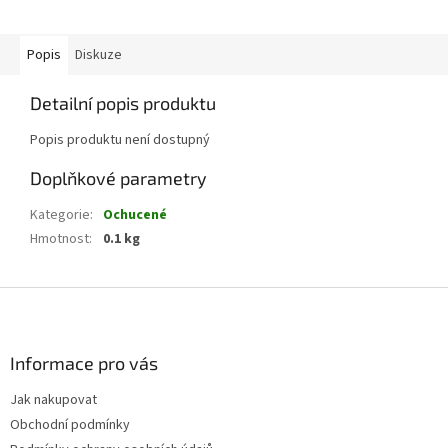
Popis
Diskuze
Detailní popis produktu
Popis produktu není dostupný
Doplňkové parametry
Kategorie
:
Ochucené
Hmotnost
:
0.1 kg
Z
á
p
a
Informace pro vás
t
Jak nakupovat
í
Obchodní podmínky