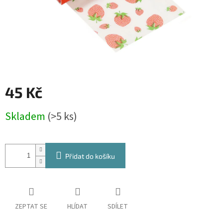
45 Kč
Měrná
Skladem
(>5 ks)
cena:
Přidat do košíku
ZEPTAT SE
HLÍDAT
SDÍLET