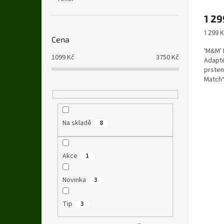
1 29
Měrná
1 299 K
Cena
cena:
'M&M' 
1099
Kč
3750
Kč
Adapt
prsten
Match“
vyrobe
Na skladě
8
Akce
1
Novinka
3
Tip
3