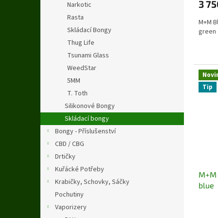
3 75
Narkotic
Rasta
M+M Bl
Skládací Bongy
green
Thug Life
Tsunami Glass
WeedStar
Novi
5MM
Tip
T. Toth
Silikonové Bongy
Skládací bongy
Bongy - Příslušenství
CBD / CBG
Drtičky
Kuřácké Potřeby
M+M 
Krabičky, Schovky, Sáčky
blue
Pochutiny
Vaporizery