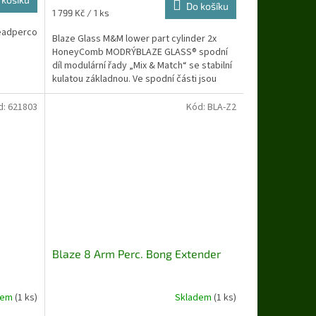
je
Do košíku
Měrná
1 799 Kč / 1 ks
5,0
cena:
eadperco
z
Blaze Glass M&M lower part cylinder 2x
5
HoneyComb MODRÝBLAZE GLASS® spodní
hvězdiček.
díl modulární řady „Mix & Match“ se stabilní
kulatou základnou. Ve spodní části jsou
zabudovány...
d:
621803
Kód:
BLA-Z2
Blaze 8 Arm Perc. Bong Extender
dem
(1 ks)
Skladem
(1 ks)
Průměrné
hodnocení