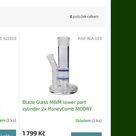
8
položek celkem
d:
621810
Kód:
BLA-U10
Blaze Glass M&M lower part
n
cylinder 2x HoneyComb MODRÝ
dem
(1 ks)
Skladem
(1 ks)
Průměrné
hodnocení
1 799 Kč
produktu
 košíku