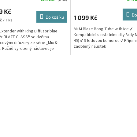
9 Kč
Do
1 099 Kč
Do košíku
č / 1 ks
M+M Blaze Bong Tube with Ice ✔️
Extender with Ring Diffusor blue
Kompatibilní s ostatními díly řady
ér BLAZE GLASS® se dvěma
45) ✔️ S ledovou komorou ✔️ Příjem
covými difuzory ze série „Mix &
zaoblený náustek
. Ručně vyrobený nástavec je
n z vysoce...
O
v
l
á
d
a
c
í
p
r
v
k
y