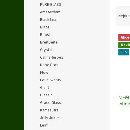
n
PURE GLASS
e
Ř
Amsterdam
l
a
Nejdra
Black Leaf
z
Blaze
e
V
n
Boost
Akce
ý
í
BreitSeite
Novi
p
p
Crystal
Tip
i
r
CannaHeroes
s
o
Dope Bros
p
d
r
u
Flow
o
k
FourTwenty
d
t
Giant
u
ů
Glassic
M+M 
k
Grace Glass
Inlin
t
Kamasutra
ů
Jelly Joker
Leaf