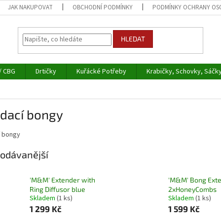
JAK NAKUPOVAT
OBCHODNÍ PODMÍNKY
PODMÍNKY OCHRANY OS
HLEDAT
/ CBG
Drtičky
Kuřácké Potřeby
Krabičky, Schovky, Sáčk
ádací bongy
í bongy
odávanější
'M&M' Extender with
'M&M' Bong Ext
Ring Diffusor blue
2xHoneyCombs
Skladem
(1 ks)
Skladem
(1 ks)
1 299 Kč
1 599 Kč