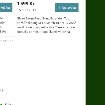
1 599 Kč
produktu
 košíku
je
Do košíku
Měrná
1 599 Kč / 1 ks
5,0
cena:
z
mbs
Blaze 8 Arm Perc. Bong Extender Toto
5
ady
rozšíření bong Mix & Match 'BLAZE GLASS®
hvězdiček.
ými
má 8 ramenový perkolátor Tree s černou
Tato
kopulí s 12 mm stoupačkami. Všechna
ramena perkolátoru...
d:
621807
Ice
dem
(1 ks)