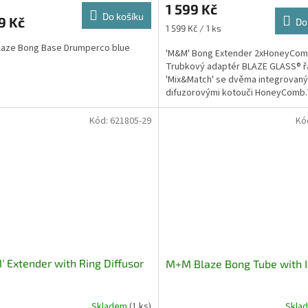
1 599 Kč
Do košíku
9 Kč
Do
Měrná
1 599 Kč / 1 ks
cena:
laze Bong Base Drumperco blue
'M&M' Bong Extender 2xHoneyCo
Trubkový adaptér BLAZE GLASS® ř
'Mix&Match' se dvěma integrovan
difuzorovými kotouči HoneyComb.
adaptérová trubice je...
Kód:
621805-29
Kó
 Extender with Ring Diffusor
M+M Blaze Bong Tube with 
Skladem
(1 ks)
Skla