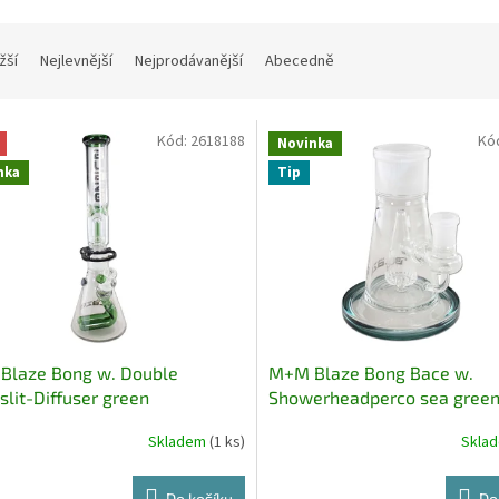
žší
Nejlevnější
Nejprodávanější
Abecedně
Kód:
2618188
Kó
Novinka
nka
Tip
Blaze Bong w. Double
M+M Blaze Bong Bace w.
eslit-Diffuser green
Showerheadperco sea gree
Skladem
(1 ks)
Skla
Do košíku
Do