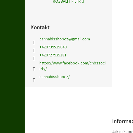
ROZBALIT FILTR
Kontakt
cannabisshopcz
@
gmail.com
+420739525040
+420727935181
https://www.facebook.com/cnbssoci
ety/
cannabisshopcz/
Z
á
p
a
t
Informac
í
Jak nakupo