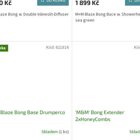
0 Kč
1 899 Kč
aze Bong w. Double Inlineslit-Diffuser
M+M Blaze Bong Bace w. Showerh
sea green
Kód:
621816
Kó
nka
Blaze Bong Base Drumperco
'M&M' Bong Extender
2xHoneyCombs
Skladem
(1 ks)
Skla