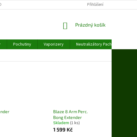
OBNÍCH ÚDAJŮ
Přihlášení
NÁKUPNÍ
Prázdný košík
KOŠÍK
y
Pochutiny
Vaporizery
Neutralizátory Pachu
Váhy
ender
Blaze 8 Arm Perc.
Bong Extender
Skladem
(1 ks)
1 599 Kč