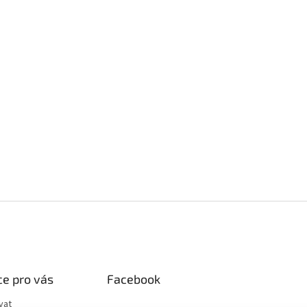
v
ý
p
i
s
u
e pro vás
Facebook
vat