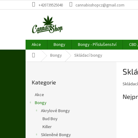
Přejít
+420739525040
cannabisshopcz@gmail.com
na
obsah
Akce
Bongy
Bongy - Příslušenství
CBD 
Domů
Bongy
Skládací bongy
P
Skl
o
Přeskočit
s
Kategorie
kategorie
Skládac
t
r
Akce
Nejpr
a
Bongy
n
Akrylové Bongy
n
í
Bud Boy
p
Killer
a
Skleněné Bongy