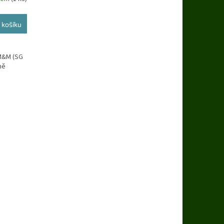
 košíku
 M&M (SG
ně