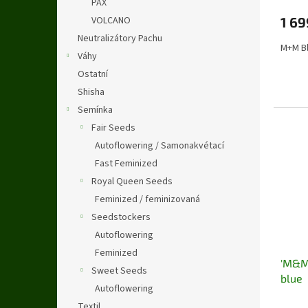
PAX
VOLCANO
1 69
Neutralizátory Pachu
M+M B
Váhy
Ostatní
Shisha
Semínka
Fair Seeds
Autoflowering / Samonakvétací
Fast Feminized
Royal Queen Seeds
Feminized / feminizovaná
Seedstockers
Autoflowering
Feminized
'M&M'
Sweet Seeds
blue
Autoflowering
Textil