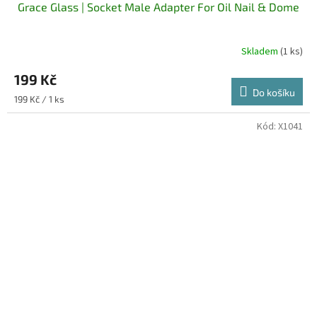
Grace Glass | Socket Male Adapter For Oil Nail & Dome
Skladem
(1 ks)
199 Kč
Do košíku
Měrná
199 Kč / 1 ks
cena:
Kód:
X1041