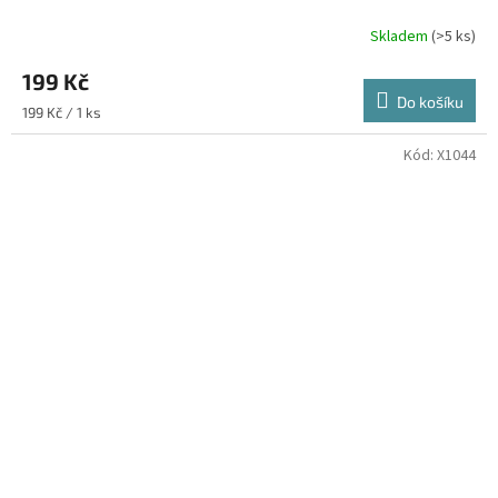
Skladem
(>5 ks)
199 Kč
Do košíku
Měrná
199 Kč / 1 ks
cena:
Kód:
X1044