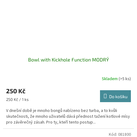
Bowl with Kickhole Function MODRÝ
Skladem
(>5 ks)
250 Kč
Do košíku
Měrná
250 Kč / 1 ks
cena:
V dnešní době je mnoho bongů nabízeno bez turba, a to kvůli
skutečnosti, že mnoho uživatelů dává přednost tažení kotlové mísy
pro závěrečný zásah. Pro ty, kteří tento postup...
Kód:
081800