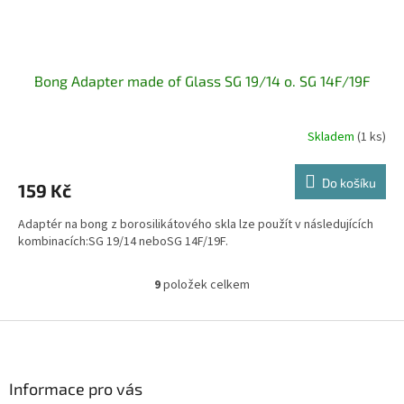
Bong Adapter made of Glass SG 19/14 o. SG 14F/19F
Skladem
(1 ks)
Do košíku
159 Kč
Adaptér na bong z borosilikátového skla lze použít v následujících
kombinacích:SG 19/14 neboSG 14F/19F.
9
položek celkem
O
v
l
Z
á
á
d
p
a
a
Informace pro vás
c