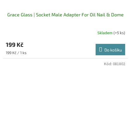
Grace Glass | Socket Male Adapter For Oil Nail & Dome
Skladem
(>5 ks)
199 Kč
Do košíku
Měrná
199 Kč / 1 ks
cena:
Kód:
081802