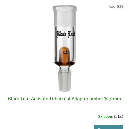
p
V
Kód:
E23
r
ý
o
p
d
i
u
s
k
p
t
r
ů
o
d
u
k
t
ů
Black Leaf Activated Charcoal Adapter amber 14,4mm
Skladem
(1 ks)