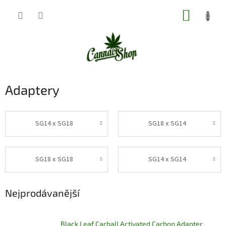
Přejít
NÁKUP
na
obsah
KOŠÍK
Adaptery
SG14 x SG18
SG18 x SG14
SG18 x SG18
SG14 x SG14
Nejprodávanější
Black Leaf Carball Activated Carbon Adapter