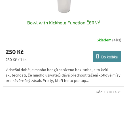
Bowl with Kickhole Function ČERNÝ
Skladem
(4 ks)
250 Kč
Do košíku
Měrná
250 Kč / 1 ks
cena:
V dnešní době je mnoho bongů nabízeno bez turba, a to kvůli
skutečnosti, že mnoho uživatelů dává přednost tažení kotlové mísy
pro závěrečný zásah. Pro ty, kteří tento postup...
Kód:
021827-29