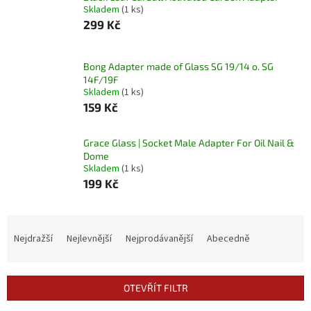
Skladem
(1 ks)
299 Kč
Bong Adapter made of Glass SG 19/14 o. SG
14F/19F
Skladem
(1 ks)
159 Kč
Grace Glass | Socket Male Adapter For Oil Nail &
Dome
Skladem
(1 ks)
199 Kč
Ř
a
Nejdražší
Nejlevnější
Nejprodávanější
Abecedně
z
e
n
OTEVŘÍT FILTR
í