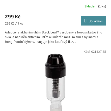
Skladem
(1 ks)
299 Kč
Do košíku
Měrná
299 Kč / 1 ks
cena:
Adaptér s aktivním uhlím Black Leaf® vyrobený z borosilikátového
skla je naplněn aktivním uhlím a umístěn mezi misku s bylinami a
bong / vodní dýmku. Funguje jako kouřový filtr,...
Kód:
021827-35