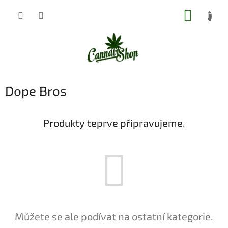
Přejít
NÁKUP
na
obsah
KOŠÍK
Dope Bros
Produkty teprve připravujeme.
Můžete se ale podívat na ostatní kategorie.