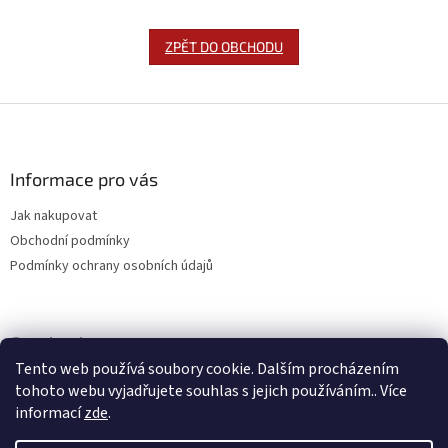
ZPĚT DO OBCHODU
Z
á
p
a
Informace pro vás
t
Jak nakupovat
í
Obchodní podmínky
Podmínky ochrany osobních údajů
Facebook
Tento web používá soubory cookie. Dalším procházením
tohoto webu vyjadřujete souhlas s jejich používáním.. Více
informací
zde
.