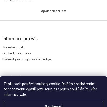
2
položek celkem
O
v
l
Z
á
á
d
p
a
a
Informace pro vás
c
t
í
Jak nakupovat
í
p
Obchodní podmínky
r
v
Podmínky ochrany osobních údajů
k
y
v
ý
Facebook
p
Tento web používá soubory cookie. Dalším procházením
i
tohoto webu vyjadřujete souhlas s jejich používáním.. Více
s
informací
zde
.
u
Nastavení