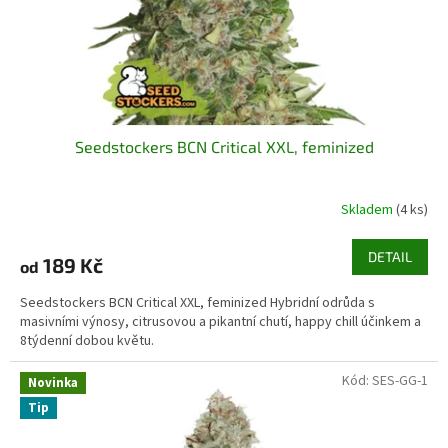
u
k
t
ů
Seedstockers BCN Critical XXL, feminized
Skladem
(4 ks)
DETAIL
189 Kč
od
Seedstockers BCN Critical XXL, feminized Hybridní odrůda s
masivními výnosy, citrusovou a pikantní chutí, happy chill účinkem a
8týdenní dobou květu.
Kód:
SES-GG-1
Novinka
Tip