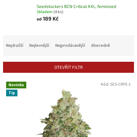
Seedstockers BCN Critical XXL, feminized
Skladem
(4 ks)
189 Kč
od
Ř
a
Nejdražší
Nejlevnější
Nejprodávanější
Abecedně
z
e
n
OTEVŘÍT FILTR
í
p
V
Kód:
SES-CRFE-1
r
Novinka
ý
o
Tip
p
d
i
u
s
k
p
t
r
ů
o
d