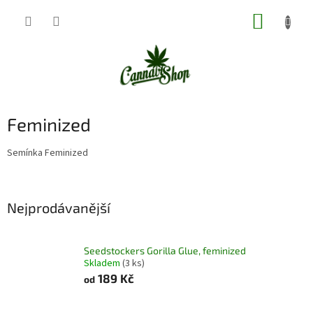
Přejít
NÁKUP
na
obsah
KOŠÍK
Feminized
Semínka Feminized
Nejprodávanější
Seedstockers Gorilla Glue, feminized
Skladem
(3 ks)
189 Kč
od