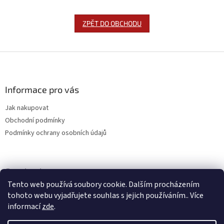
ZPĚT DO OBCHODU
Z
á
p
a
Informace pro vás
t
Jak nakupovat
í
Obchodní podmínky
Podmínky ochrany osobních údajů
Facebook
Tento web používá soubory cookie. Dalším procházením
tohoto webu vyjadřujete souhlas s jejich používáním.. Více
informací
zde
.