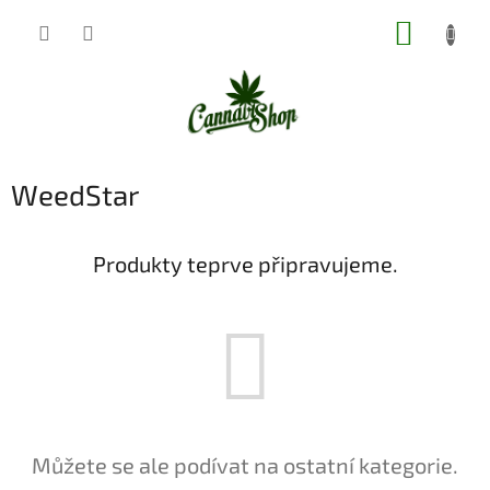
Přejít
NÁKUP
na
obsah
KOŠÍK
WeedStar
Produkty teprve připravujeme.
Můžete se ale podívat na ostatní kategorie.