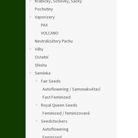
Krabičky, Schovky, Sáčky
Pochutiny
Vaporizery
PAX
VOLCANO
Neutralizátory Pachu
Váhy
Ostatní
Shisha
Semínka
Fair Seeds
Autoflowering / Samonakvétací
Fast Feminized
Royal Queen Seeds
Feminized / feminizovaná
Seedstockers
Autoflowering
Feminized