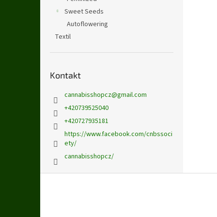
Sweet Seeds
Autoflowering
Textil
Kontakt
cannabisshopcz
@
gmail.com
+420739525040
+420727935181
https://www.facebook.com/cnbssoci
ety/
cannabisshopcz/
Z
á
p
a