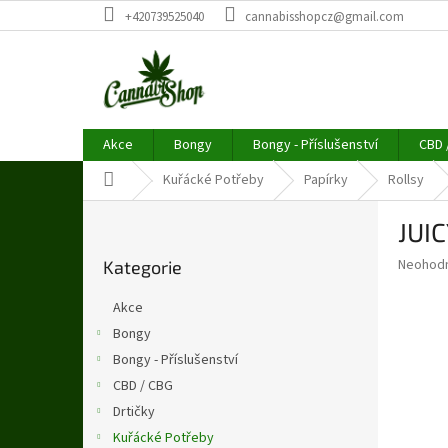
Přejít
+420739525040
cannabisshopcz@gmail.com
na
obsah
Akce
Bongy
Bongy - Příslušenství
CBD 
Domů
Kuřácké Potřeby
Papírky
Rollsy
P
JUI
o
Přeskočit
s
Průměr
Neohod
Kategorie
kategorie
t
hodnoce
r
produkt
Akce
a
je
Bongy
0,0
n
z
Bongy - Příslušenství
n
5
í
CBD / CBG
hvězdič
p
Drtičky
a
Kuřácké Potřeby