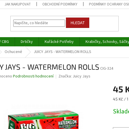
JAK NAKUPOVAT
OBCHODNÍ PODMÍNKY
PODMÍNKY OCHRANY OS
HLEDAT
/ CBG
Drtičky
Kuřácké Potřeby
Krabičky, Schovky, Sáčk
Ochucené
JUICY JAYS - WATERMELON ROLLS
CY JAYS - WATERMELON ROLLS
CIG-324
né
noceno
Podrobnosti hodnocení
Značka:
Juicy Jays
ní
45 
u
Měrná
45 Kč / 1
cena:
Skla
ek.