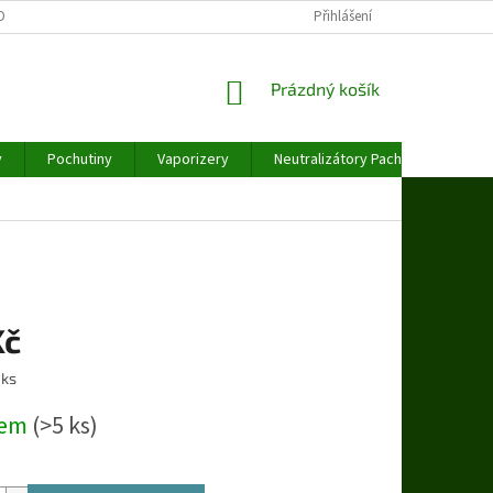
OBNÍCH ÚDAJŮ
Přihlášení
NÁKUPNÍ
Prázdný košík
KOŠÍK
y
Pochutiny
Vaporizery
Neutralizátory Pachu
Váhy
Kč
 ks
dem
(>5 ks)