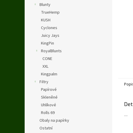
n
Blunty
e
TrueHemp
l
KUSH
Cyclones
Juicy Jays
KingPin
RoyalBlunts
CONE
XXL
Kingpalm
Filtry
Popi
Papírové
Skleněné
Det
Uhlíkové
Rolls 69
....
Obaly na papírky
Ostatní