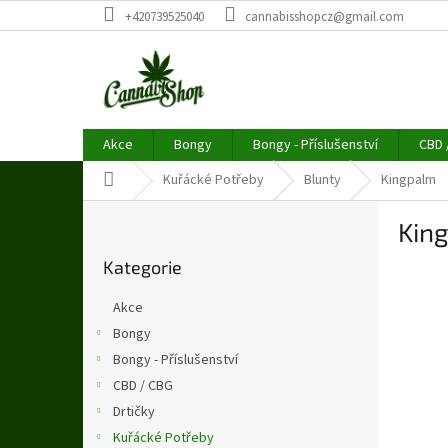
Přejít
+420739525040
cannabisshopcz@gmail.com
na
obsah
Akce
Bongy
Bongy - Příslušenství
CBD 
Domů
Kuřácké Potřeby
Blunty
Kingpalm
P
Kin
o
Přeskočit
s
Kategorie
kategorie
t
r
Akce
a
Bongy
n
Bongy - Příslušenství
n
í
CBD / CBG
p
Drtičky
a
Kuřácké Potřeby