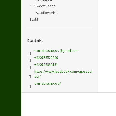
Sweet Seeds
Autoflowering
Textil
Kontakt
cannabisshopcz
@
gmail.com
+420739525040
+420727935181
https://www.facebook.com/cnbssoci
ety/
cannabisshopcz/
Z
á
p
a