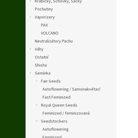
Krabičky, Schovky, Sáčky
Pochutiny
Vaporizery
PAX
VOLCANO
Neutralizátory Pachu
Váhy
Ostatní
Shisha
Semínka
Fair Seeds
Autoflowering / Samonakvétací
Fast Feminized
Royal Queen Seeds
Feminized / feminizovaná
Seedstockers
Autoflowering
Feminized