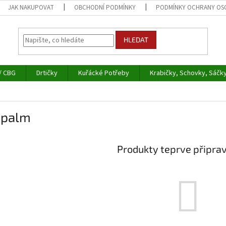
JAK NAKUPOVAT
OBCHODNÍ PODMÍNKY
PODMÍNKY OCHRANY OS
HLEDAT
/ CBG
Drtičky
Kuřácké Potřeby
Krabičky, Schovky, Sáčk
gpalm
Produkty teprve připra