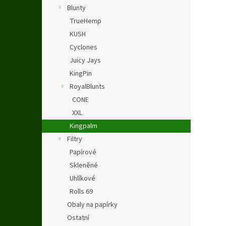
n
Blunty
e
TrueHemp
l
KUSH
Cyclones
Juicy Jays
KingPin
RoyalBlunts
CONE
XXL
Kingpalm
Filtry
Papírové
Skleněné
Uhlíkové
Rolls 69
Obaly na papírky
Ostatní