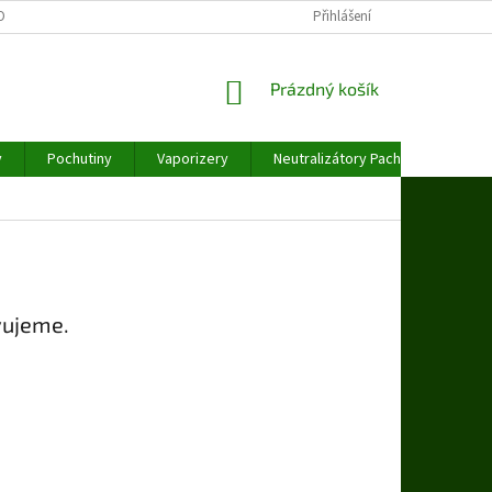
OBNÍCH ÚDAJŮ
Přihlášení
NÁKUPNÍ
Prázdný košík
KOŠÍK
y
Pochutiny
Vaporizery
Neutralizátory Pachu
Váhy
vujeme.