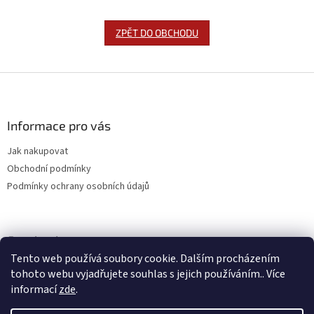
ZPĚT DO OBCHODU
Z
á
p
a
Informace pro vás
t
Jak nakupovat
í
Obchodní podmínky
Podmínky ochrany osobních údajů
Facebook
Tento web používá soubory cookie. Dalším procházením
tohoto webu vyjadřujete souhlas s jejich používáním.. Více
informací
zde
.