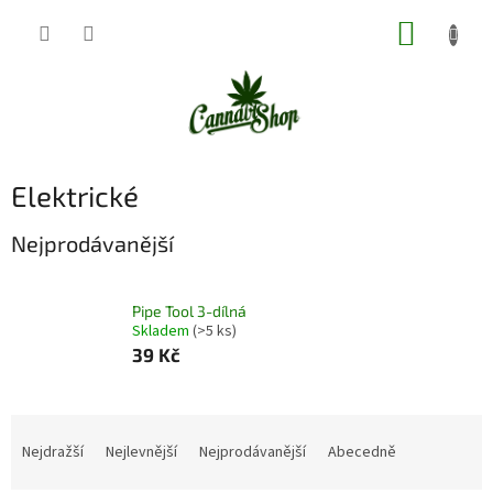
Přejít
NÁKUP
na
obsah
KOŠÍK
Elektrické
Nejprodávanější
Pipe Tool 3-dílná
Skladem
(>5 ks)
39 Kč
Ř
a
Nejdražší
Nejlevnější
Nejprodávanější
Abecedně
z