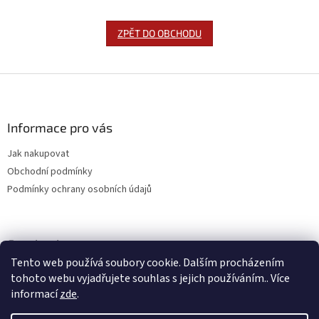
ZPĚT DO OBCHODU
Z
á
p
a
Informace pro vás
t
Jak nakupovat
í
Obchodní podmínky
Podmínky ochrany osobních údajů
Facebook
Tento web používá soubory cookie. Dalším procházením
tohoto webu vyjadřujete souhlas s jejich používáním.. Více
informací
zde
.