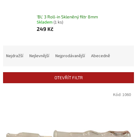
'BL' 3 Roll-in Skleněný filtr 8mm
Skladem
(1 ks)
249 Kč
Ř
a
Nejdražší
Nejlevnější
Nejprodávanější
Abecedně
z
e
n
OTEVŘÍT FILTR
í
p
V
Kód:
1060
r
ý
o
p
d
i
u
s
k
p
t
r
ů