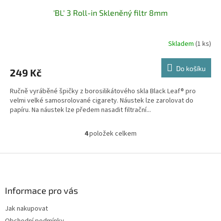
'BL' 3 Roll-in Skleněný filtr 8mm
Skladem
(1 ks)
Do košíku
249 Kč
Ručně vyráběné špičky z borosilikátového skla Black Leaf® pro
velmi velké samosrolované cigarety. Náustek lze zarolovat do
papíru. Na náustek lze předem nasadit filtrační...
4
položek celkem
O
v
l
Z
á
á
d
p
a
a
Informace pro vás
c
t
í
Jak nakupovat
í
p