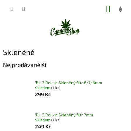
Přejít
NÁKUP
na
obsah
KOŠÍK
Skleněné
Nejprodávanější
'BL' 3 Roll-in Skleněný filtr 6/7/8mm
Skladem
(1 ks)
299 Kč
'BL' 3 Roll-in Skleněný filtr 7mm
Skladem
(1 ks)
249 Kč