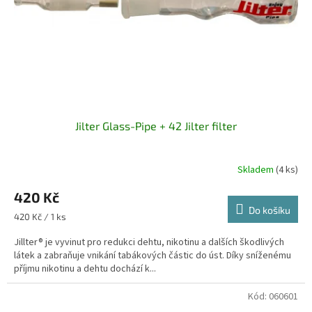
o
d
u
k
t
ů
Jilter Glass-Pipe + 42 Jilter filter
Skladem
(4 ks)
420 Kč
Do košíku
Měrná
420 Kč / 1 ks
cena:
Jillter® je vyvinut pro redukci dehtu, nikotinu a dalších škodlivých
látek a zabraňuje vnikání tabákových částic do úst. Díky sníženému
příjmu nikotinu a dehtu dochází k...
Kód:
060601