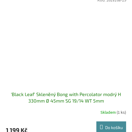
Kód:
2618168-29
'Black Leaf' Skleněný Bong with Percolator modrý H
330mm Ø 45mm SG 19/14 WT 5mm
Skladem
(1 ks)
Do košíku
1 199 Kč