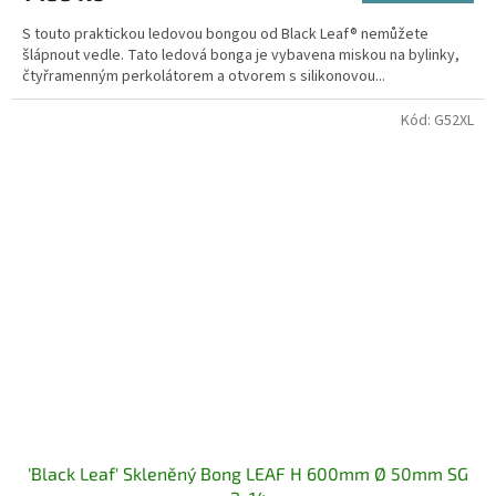
S touto praktickou ledovou bongou od Black Leaf® nemůžete
šlápnout vedle. Tato ledová bonga je vybavena miskou na bylinky,
čtyřramenným perkolátorem a otvorem s silikonovou...
Kód:
G52XL
'Black Leaf' Skleněný Bong LEAF H 600mm Ø 50mm SG