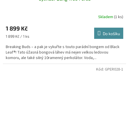
Skladem
(1 ks)
1 899 Kč
Do košíku
Měrná
1 899 Kč / 1 ks
cena:
Breaking Buds – a pak je vykuřte s touto parádní bongem od Black
Leaf®! Tato úžasná bongová láhev má nejen velkou ledovou
komoru, ale také silný 10ramenný perkolátor. Voda,...
Kód:
GPER028-1