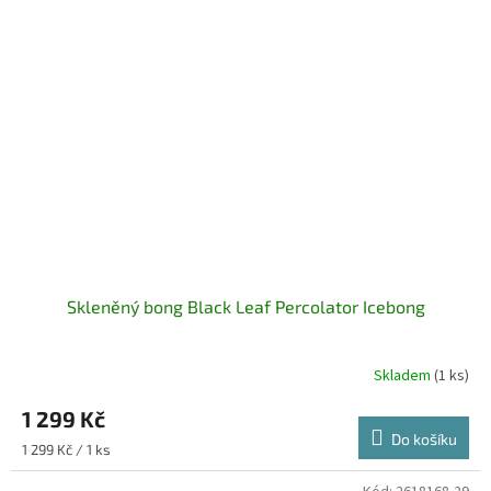
Skleněný bong Black Leaf Percolator Icebong
Skladem
(1 ks)
1 299 Kč
Do košíku
Měrná
1 299 Kč / 1 ks
cena: