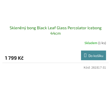
Skleněný bong Black Leaf Glass Percolator Icebong
44cm
Skladem
(1 ks)
Do košíku
1 799 Kč
Kód:
261817-31