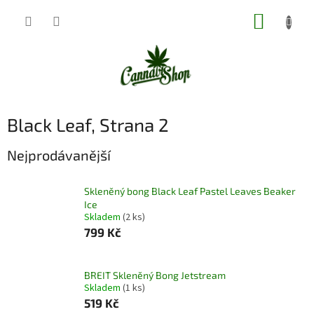
Přejít
NÁKUP
na
obsah
KOŠÍK
Black Leaf
, Strana 2
Nejprodávanější
Skleněný bong Black Leaf Pastel Leaves Beaker
Ice
Skladem
(2 ks)
799 Kč
BREIT Skleněný Bong Jetstream
Skladem
(1 ks)
519 Kč