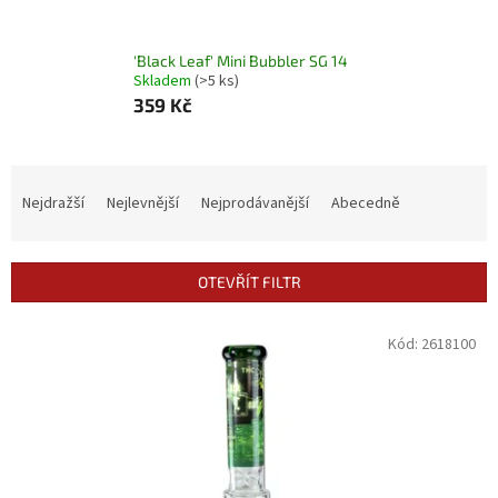
'Black Leaf' Mini Bubbler SG 14
Skladem
(>5 ks)
359 Kč
Ř
a
Nejdražší
Nejlevnější
Nejprodávanější
Abecedně
z
e
n
OTEVŘÍT FILTR
í
p
V
Kód:
2618100
r
ý
o
p
d
i
u
s
k
p
t
r
ů