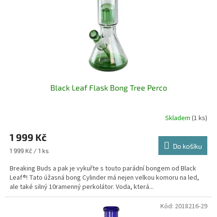
o
d
u
k
t
ů
Black Leaf Flask Bong Tree Perco
Skladem
(1 ks)
1 999 Kč
Do košíku
Měrná
1 999 Kč / 1 ks
cena:
Breaking Buds a pak je vykuřte s touto parádní bongem od Black
Leaf®! Tato úžasná bong Cylinder má nejen velkou komoru na led,
ale také silný 10ramenný perkolátor. Voda, která...
Kód:
2018216-29