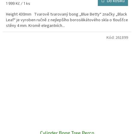
Do košíku
Měrná
1 999 Kč / 1 ks
cena:
Height 430mm Tvarově tvarovaný bong „Blue Betty“ značky „Black
Leaf“ je vyroben ručně z nejlepšího borosilikátového skla o tloušťce
stěny 4 mm. Kromě elegantních...
Kód:
261899
Cylinder Bong Tree Perco