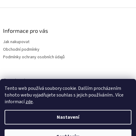
d
o
v
Z
a
á
c
á
n
í
p
í
p
a
Informace pro vás
r
t
v
Jak nakupovat
í
k
Obchodní podmínky
y
v
Podmínky ochrany osobních údajů
ý
p
i
s
Facebook
u
Tento web používá soubory cookie. Dalším procházením
tohoto webu vyjadřujete souhlas s jejich používáním.. Více
informací
zde
.
Nastavení
Vytvořil Shoptet