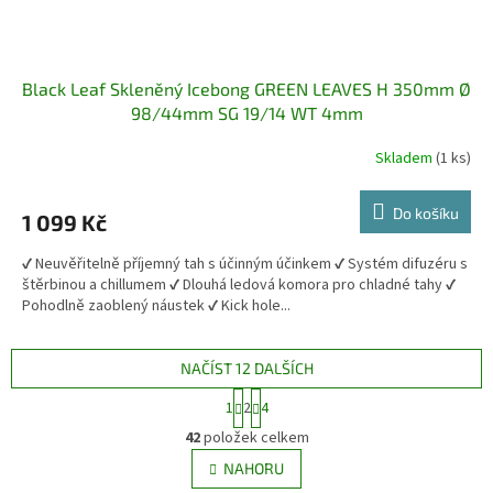
Black Leaf Skleněný Icebong GREEN LEAVES H 350mm Ø
98/44mm SG 19/14 WT 4mm
Skladem
(1 ks)
Do košíku
1 099 Kč
✔️ Neuvěřitelně příjemný tah s účinným účinkem ✔️ Systém difuzéru s
štěrbinou a chillumem ✔️ Dlouhá ledová komora pro chladné tahy ✔️
Pohodlně zaoblený náustek ✔️ Kick hole...
NAČÍST 12 DALŠÍCH
S
1
2
4
t
O
r
42
položek celkem
v
á
l
NAHORU
n
á
k