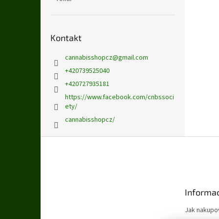
Kontakt
cannabisshopcz
@
gmail.com
+420739525040
+420727935181
https://www.facebook.com/cnbssoci
ety/
cannabisshopcz/
Z
á
p
a
t
Informac
í
Jak nakupo