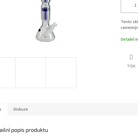
Tento sk
ramenným
Detailní 
TISK
s
Diskuze
ailní popis produktu