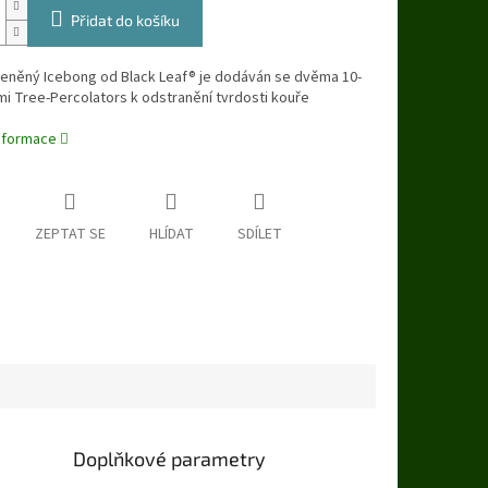
Přidat do košíku
leněný Icebong od Black Leaf® je dodáván se dvěma 10-
i Tree-Percolators k odstranění tvrdosti kouře
informace
ZEPTAT SE
HLÍDAT
SDÍLET
Doplňkové parametry