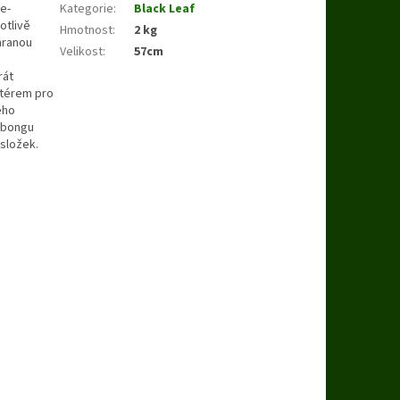
e-
Kategorie
:
Black Leaf
otlivě
Hmotnost
:
2 kg
hranou
Velikost
:
57cm
rát
ptérem pro
ého
cebongu
složek.