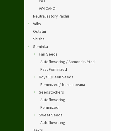
PAX
VOLCANO
Neutralizátory Pachu
Váhy
Ostatní
Shisha
Semínka
Fair Seeds
Autoflowering / Samonakvétací
Fast Feminized
Royal Queen Seeds
Feminized / feminizovaná
Seedstockers
Autoflowering
Feminized
Sweet Seeds
Autoflowering
Textil