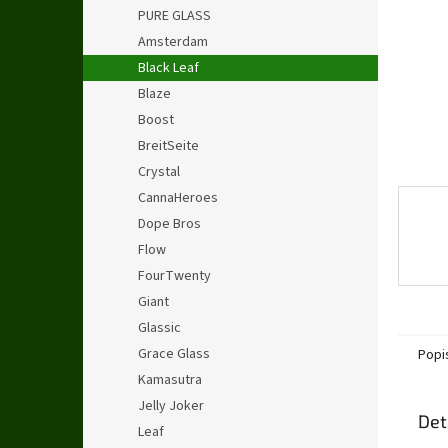
n
PURE GLASS
e
Amsterdam
l
Black Leaf
Blaze
Boost
BreitSeite
Crystal
CannaHeroes
Dope Bros
Flow
FourTwenty
Giant
Glassic
Grace Glass
Popi
Kamasutra
Jelly Joker
Det
Leaf