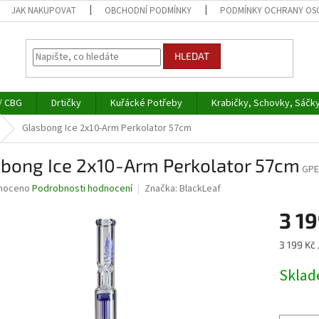
JAK NAKUPOVAT
OBCHODNÍ PODMÍNKY
PODMÍNKY OCHRANY OS
HLEDAT
/ CBG
Drtičky
Kuřácké Potřeby
Krabičky, Schovky, Sáčk
Glasbong Ice 2x10-Arm Perkolator 57cm
sbong Ice 2x10-Arm Perkolator 57cm
GPE
né
noceno
Podrobnosti hodnocení
Značka:
BlackLeaf
ní
3 19
u
Měrná
3 199 Kč 
cena:
Skla
ek.