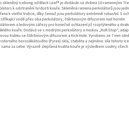
o skleněný Icebong od Black Leaf® je dodáván se dvěma 10-ramennými Tre
olators k odstranění tvrdosti kouře. Skleněná ramena perkolátorů jsou jedn
ařena k vnitřní trubce, díky čemuž jsou perkolátory extrémně robustní. S oc
i stříkající vodě přes oba perkolátory, štěrbinovým difuzorem nad horním
olátorem a ledovými zářezy pro konečné ochlazení již rozptýleného a dvak
áklého kouře. Dodává se s modrými perkolátory a miskou „Roll-Stop“, ada
ovou trubku se štěrbinovým difuzorem a Kick-Hole. Vyrobeno ze 7 mm siln
zdorného borosilikátového (Pyrex) skla, stabilita a zejména: síla tohoto I
í sama za sebe. Výrazně zlepšená kvalita kouře je výsledkem souhry všech 