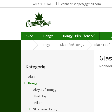
Přejít
+420739525040
cannabisshopcz@gmail.com
na
obsah
Akce
Bongy
Bongy - Příslušenství
CBD 
Domů
Bongy
Skleněné Bongy
Black Leaf
P
Gla
o
Přeskočit
s
Průměr
Neohod
Kategorie
kategorie
t
hodnoce
r
produkt
Akce
a
je
Bongy
0,0
n
z
Akrylové Bongy
n
5
í
Bud Boy
hvězdič
p
Killer
a
Skleněné Bongy