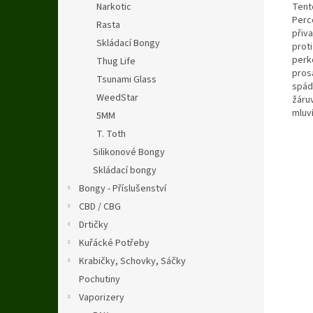
Tent
Narkotic
Perc
Rasta
přiv
Skládací Bongy
prot
perk
Thug Life
pros
Tsunami Glass
spád
WeedStar
žáruv
mluv
5MM
T. Toth
Silikonové Bongy
Skládací bongy
Bongy - Příslušenství
CBD / CBG
Drtičky
Kuřácké Potřeby
Krabičky, Schovky, Sáčky
Pochutiny
Vaporizery