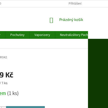
OBNÍCH ÚDAJŮ
Přihlášení
NÁKUPNÍ
Prázdný košík
KOŠÍK
y
Pochutiny
Vaporizery
Neutralizátory Pachu
Váhy
R042
9 Kč
/ 1 ks
dem
(1 ks)