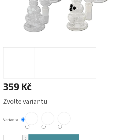
359 Kč
Měrná
Zvolte variantu
cena:
Varianta