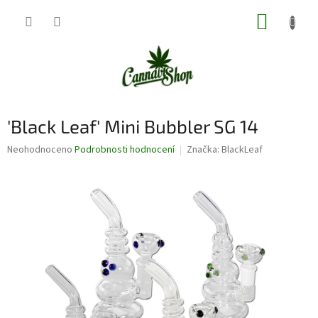
Přejít
NÁKUP
na
obsah
KOŠÍK
'Black Leaf' Mini Bubbler SG 14
Průměrné
Neohodnoceno
Podrobnosti hodnocení
Značka:
BlackLeaf
hodnocení
produktu
je
0,0
z
5
hvězdiček.