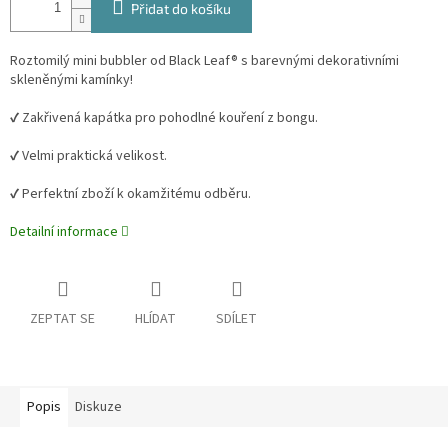
Přidat do košíku
Roztomilý mini bubbler od Black Leaf® s barevnými dekorativními
skleněnými kamínky!
✔️️ Zakřivená kapátka pro pohodlné kouření z bongu.
✔️️ Velmi praktická velikost.
✔️️ Perfektní zboží k okamžitému odběru.
Detailní informace
ZEPTAT SE
HLÍDAT
SDÍLET
Popis
Diskuze