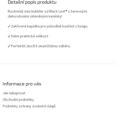
Detailní popis produktu
Roztomilý mini bubbler od Black Leaf® s barevnými
dekorativními skleněnými kamínky!
✔️️ Zakřivená kapátka pro pohodlné kouření z bongu.
✔️️ Velmi praktická velikost.
✔️️ Perfektní zboží k okamžitému odběru.
Z
á
p
a
Informace pro vás
t
Jak nakupovat
í
Obchodní podmínky
Podmínky ochrany osobních údajů