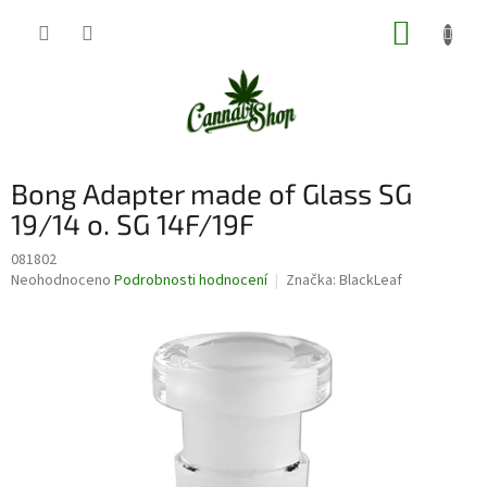
Přejít
NÁKUP
na
obsah
KOŠÍK
Bong Adapter made of Glass SG
19/14 o. SG 14F/19F
081802
Průměrné
Neohodnoceno
Podrobnosti hodnocení
Značka:
BlackLeaf
hodnocení
produktu
je
0,0
z
5
hvězdiček.