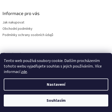
á
p
a
Informace pro vás
t
Jak nakupovat
í
Obchodní podmínky
Podmínky ochrany osobních údajů
Facebook
Tento web používá soubory cookie. Dalším procházením
tohoto webu vyjadřujete souhlas s jejich používáním.. Více
informací
zde
.
Nastavení
Vytvořil Shoptet
Souhlasím
Copyright 2026
Cannabisshop
. Všechna práva vyhrazena.