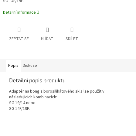
SG 14F/19F.
Detailní informace
ZEPTAT SE
HLÍDAT
SDÍLET
Popis
Diskuze
Detailní popis produktu
Adaptér na bong z borosilikátového skla lze použít v
následujících kombinacích:
SG 19/14 nebo
SG 14F/19F.
Z