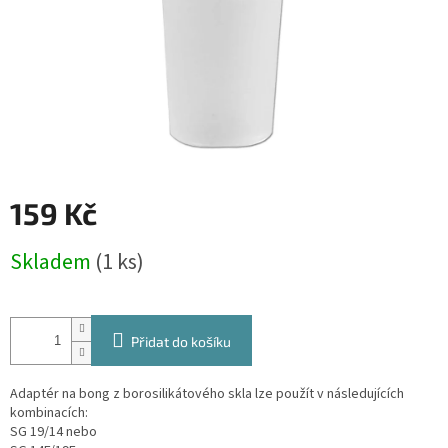
159 Kč
Měrná
Skladem
(1 ks)
cena:
Přidat do košíku
Adaptér na bong z borosilikátového skla lze použít v následujících
kombinacích:
SG 19/14 nebo