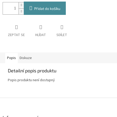
Přidat do košíku
ZEPTAT SE
HLÍDAT
SDÍLET
Popis
Diskuze
Detailní popis produktu
Popis produktu není dostupný
Z
á
p