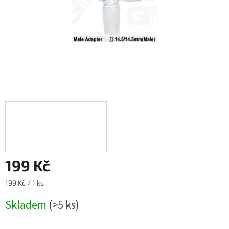
199 Kč
Měrná
199 Kč / 1 ks
cena:
Skladem
(>5 ks)