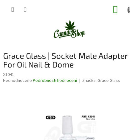
Přejít
NÁKUP
na
obsah
KOŠÍK
Grace Glass | Socket Male Adapter
For Oil Nail & Dome
X1041
Průměrné
Neohodnoceno
Podrobnosti hodnocení
Značka:
Grace Glass
hodnocení
produktu
je
0,0
z
5
hvězdiček.