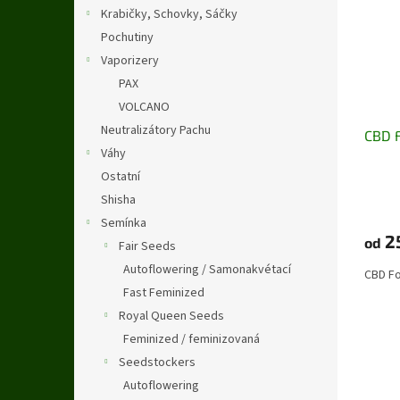
i
r
n
Krabičky, Schovky, Sáčky
s
o
e
Pochutiny
p
d
l
r
u
Vaporizery
o
k
PAX
d
t
VOLCANO
u
ů
Neutralizátory Pachu
CBD F
k
Váhy
t
ů
Ostatní
Průmě
Shisha
hodno
Semínka
produ
2
od
je
Fair Seeds
5,0
Autoflowering / Samonakvétací
CBD Fo
z
Fast Feminized
5
hvězdi
Royal Queen Seeds
Feminized / feminizovaná
Seedstockers
Autoflowering