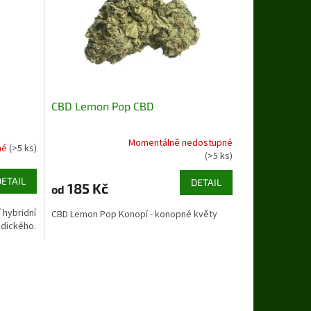
CBD Lemon Pop CBD
Momentálně nedostupné
né
(>5 ks)
Průměrné
(>5 ks)
hodnocení
produktu
DETAIL
DETAIL
185 Kč
od
je
4,5
 hybridní
CBD Lemon Pop Konopí - konopné květy
z
ndického.
5
hvězdiček.