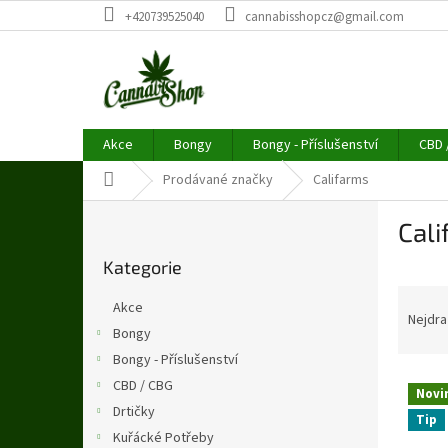
Přejít
+420739525040
cannabisshopcz@gmail.com
na
obsah
Akce
Bongy
Bongy - Příslušenství
CBD 
Domů
Prodávané značky
Califarms
P
Cal
o
Přeskočit
s
Kategorie
kategorie
t
Ř
r
Akce
a
a
Nejdra
Bongy
z
n
Bongy - Příslušenství
e
n
V
n
í
CBD / CBG
Novi
ý
í
p
Drtičky
Tip
p
p
a
Kuřácké Potřeby