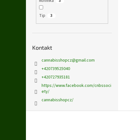
Novinka
3
Tip
3
Kontakt
cannabisshopcz
@
gmail.com
+420739525040
+420727935181
https://www.facebook.com/cnbssoci
ety/
cannabisshopcz/
Z
á
p
a