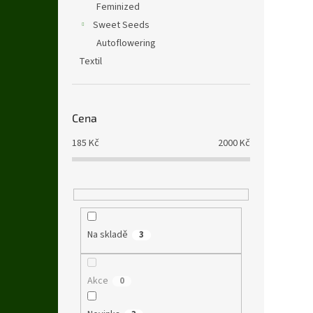
Feminized
Sweet Seeds
Autoflowering
Textil
Cena
185
Kč
2000
Kč
Na skladě
3
Akce
0