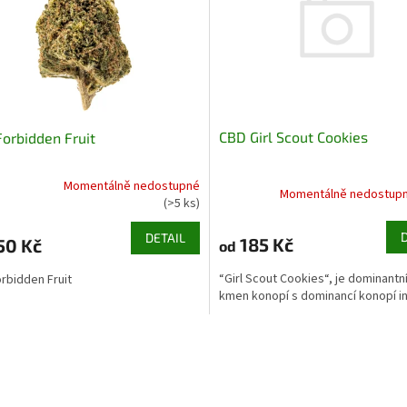
CBD Girl Scout Cookies
orbidden Fruit
Momentálně nedostupné
Momentálně nedostup
rné
(>5 ks)
cení
ktu
DETAIL
185 Kč
50 Kč
od
“Girl Scout Cookies“, je dominantní
rbidden Fruit
kmen konopí s dominancí konopí i
ček.
O
v
l
á