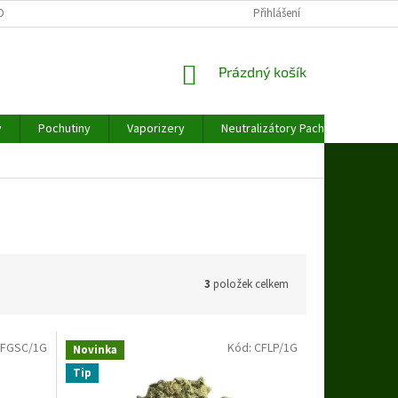
OBNÍCH ÚDAJŮ
Přihlášení
NÁKUPNÍ
Prázdný košík
KOŠÍK
y
Pochutiny
Vaporizery
Neutralizátory Pachu
Váhy
3
položek celkem
FGSC/1G
Kód:
CFLP/1G
Novinka
Tip