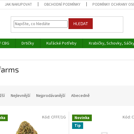
JAK NAKUPOVAT
OBCHODNÍ PODMÍNKY
PODMÍNKY OCHRANY OS
HLEDAT
/ CBG
Drtičky
Kuřácké Potřeby
Krabičky, Schovky, Sáčk
ifarms
žší
Nejlevnější
Nejprodávanější
Abecedně
Kód:
CFFF/1G
Kód:
C
nka
Novinka
Tip