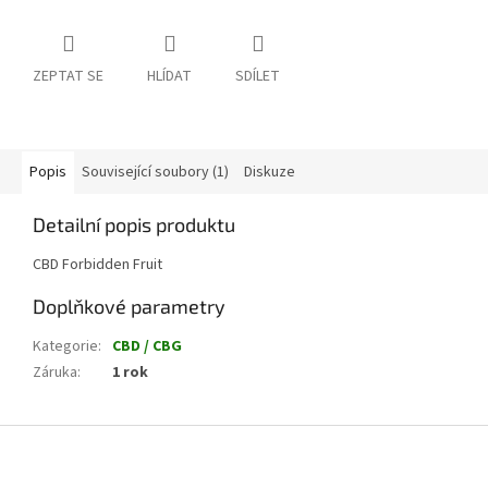
ZEPTAT SE
HLÍDAT
SDÍLET
Popis
Související soubory (1)
Diskuze
Detailní popis produktu
CBD Forbidden Fruit
Doplňkové parametry
Kategorie
:
CBD / CBG
Záruka
:
1 rok
Z
á
p