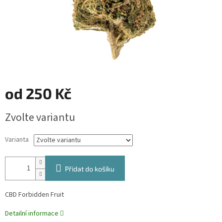
od
250 Kč
Měrná
Zvolte variantu
cena:
Varianta
Přidat do košíku
CBD Forbidden Fruit
Detailní informace