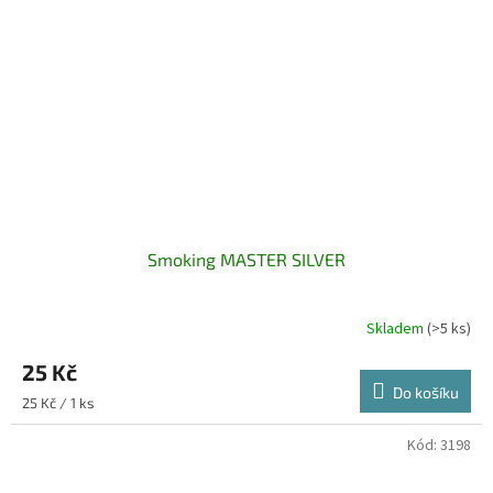
Smoking MASTER SILVER
Skladem
(>5 ks)
25 Kč
Do košíku
Měrná
25 Kč / 1 ks
cena:
Kód:
3198