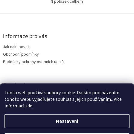
8
položek celkem
O
v
l
Z
á
á
d
p
a
a
Informace pro vás
c
t
í
Jak nakupovat
í
p
Obchodní podmínky
r
v
Podmínky ochrany osobních údajů
k
y
v
ý
Facebook
p
Tento web používá soubory cookie. Dalším procházením
i
tohoto webu vyjadřujete souhlas s jejich používáním.. Více
s
informací
zde
.
u
Nastavení
Vytvořil Shoptet