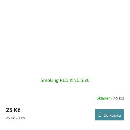
Smoking RED KING SIZE
Skladem
(>5 ks)
25 Kč
Do košíku
Měrná
25 Kč / 1 ks
cena: