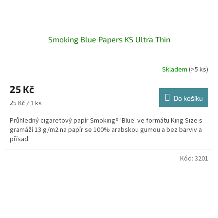
Smoking Blue Papers KS Ultra Thin
Skladem
(>5 ks)
25 Kč
Do košíku
Měrná
25 Kč / 1 ks
cena:
Průhledný cigaretový papír Smoking® 'Blue' ve formátu King Size s
gramáží 13 g/m2 na papír se 100% arabskou gumou a bez barviv a
přísad.
Kód:
3201