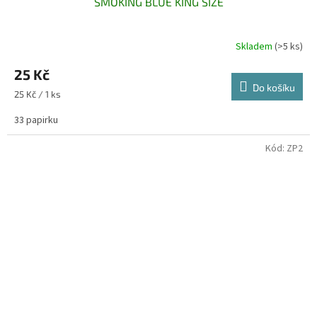
SMOKING BLUE KING SIZE
Skladem
(>5 ks)
25 Kč
Do košíku
Měrná
25 Kč / 1 ks
cena:
33 papirku
Kód:
ZP2