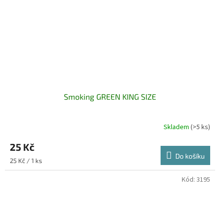
Smoking GREEN KING SIZE
Skladem
(>5 ks)
25 Kč
Do košíku
Měrná
25 Kč / 1 ks
cena:
Kód:
3195