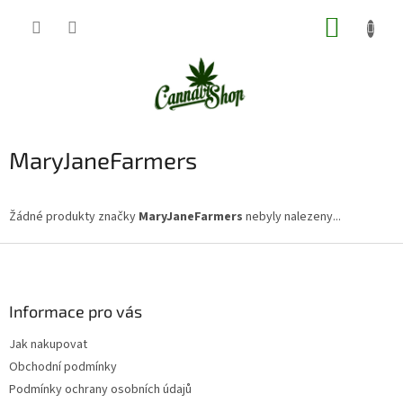
Přejít
NÁKUP
na
obsah
KOŠÍK
MaryJaneFarmers
Žádné produkty značky
MaryJaneFarmers
nebyly nalezeny...
Z
á
p
a
Informace pro vás
t
Jak nakupovat
í
Obchodní podmínky
Podmínky ochrany osobních údajů