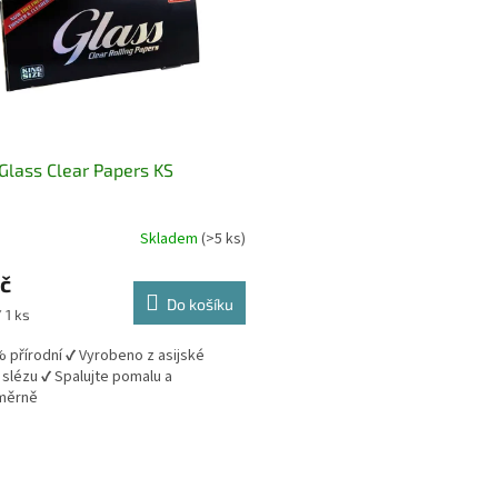
Glass Clear Papers KS
Skladem
(>5 ks)
č
Do košíku
 1 ks
% přírodní ✔️ Vyrobeno z asijské
 slézu ✔️ Spalujte pomalu a
měrně
O
v
l