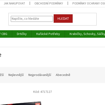
JAK NAKUPOVAT
OBCHODNÍ PODMÍNKY
PODMÍNKY OCHRANY OS
HLEDAT
/ CBG
Drtičky
Kuřácké Potřeby
Krabičky, Schovky, Sáčk
e
žší
Nejlevnější
Nejprodávanější
Abecedně
Kód:
4717127