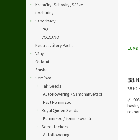
i
r
n
Krabičky, Schovky, Sáčky
s
o
e
Pochutiny
p
d
l
r
u
Vaporizery
o
k
PAX
d
t
VOLCANO
u
ů
Neutralizátory Pachu
Luxe 
k
Váhy
t
ů
Ostatní
Shisha
Semínka
38 K
Fair Seeds
Měrná
38 Kč /
cena:
Autoflowering / Samonakvétací
✔️ 100
Fast Feminized
bavlny
Royal Queen Seeds
rovno
Feminized / feminizovaná
Seedstockers
Autoflowering