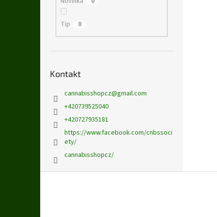
Novinka
0
Tip
0
Kontakt
cannabisshopcz
@
gmail.com
+420739525040
+420727935181
https://www.facebook.com/cnbssoci
ety/
cannabisshopcz/
Z
á
p
a