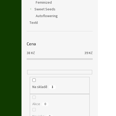
Feminized
Sweet Seeds
Autoflowering
Textil
Cena
38
Kč
39
Kč
Na skladě
1
Akce
0