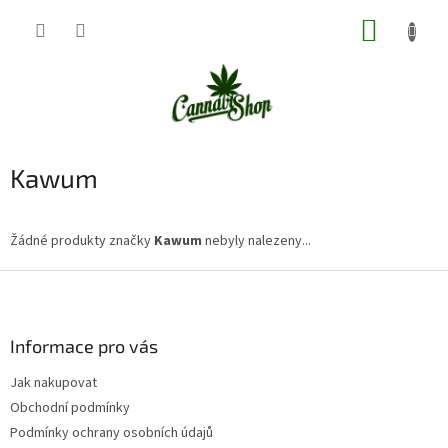
Přejít
NÁKUP
na
obsah
KOŠÍK
Kawum
Žádné produkty značky
Kawum
nebyly nalezeny...
Z
á
p
a
Informace pro vás
t
Jak nakupovat
í
Obchodní podmínky
Podmínky ochrany osobních údajů