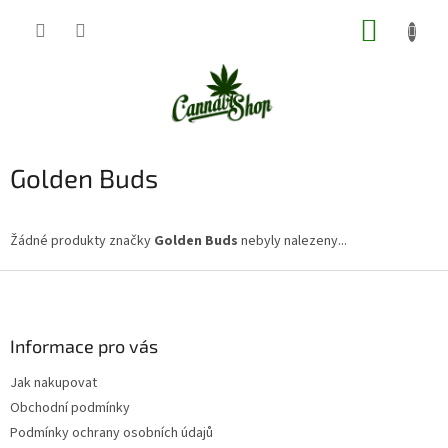
Přejít
NÁKUP
na
obsah
KOŠÍK
Golden Buds
Žádné produkty značky
Golden Buds
nebyly nalezeny...
Z
á
p
a
Informace pro vás
t
Jak nakupovat
í
Obchodní podmínky
Podmínky ochrany osobních údajů