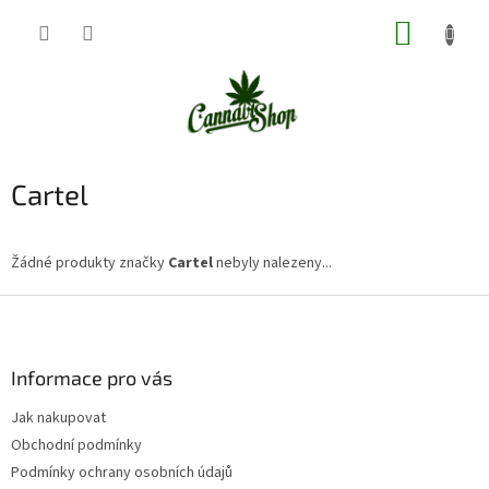
Přejít
NÁKUP
na
obsah
KOŠÍK
Cartel
Žádné produkty značky
Cartel
nebyly nalezeny...
Z
á
p
a
Informace pro vás
t
Jak nakupovat
í
Obchodní podmínky
Podmínky ochrany osobních údajů