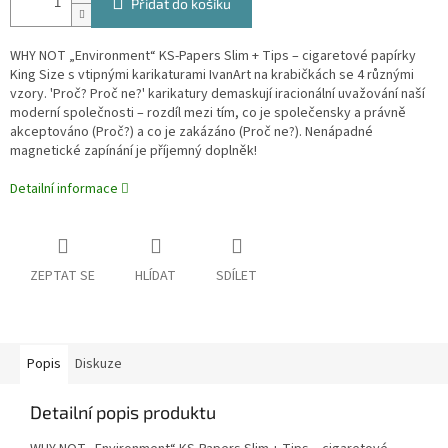
Přidat do košíku
WHY NOT „Environment“ KS-Papers Slim + Tips – cigaretové papírky
King Size s vtipnými karikaturami IvanArt na krabičkách se 4 různými
vzory. 'Proč? Proč ne?' karikatury demaskují iracionální uvažování naší
moderní společnosti – rozdíl mezi tím, co je společensky a právně
akceptováno (Proč?) a co je zakázáno (Proč ne?). Nenápadné
magnetické zapínání je příjemný doplněk!
Detailní informace
ZEPTAT SE
HLÍDAT
SDÍLET
Popis
Diskuze
Detailní popis produktu