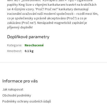
WHY NOT „Environment“ KS-Papers Slim + Tips – cigaretové
papírky King Size s vtipnými karikaturami IvanArt na krabičkách
se 4 různými vzory. 'Proč? Proč ne?' karikatury demaskují
iracionální uvažování naší moderní společnosti – rozdíl mezi tím,
co je společensky a právně akceptováno (Proč?) a co je
zakázáno (Proč ne?). Nenápadné magnetické zapínání je
příjemný doplněk!
Doplňkové parametry
Kategorie
:
Neochucené
Hmotnost
:
0.1 kg
Z
á
p
a
Informace pro vás
t
Jak nakupovat
í
Obchodní podmínky
Podmínky ochrany osobních údajů