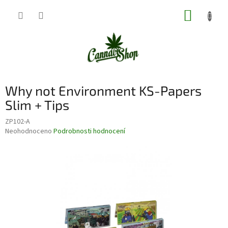
Přejít
NÁKUP
na
obsah
KOŠÍK
Why not Environment KS-Papers
Slim + Tips
ZP102-A
Průměrné
Neohodnoceno
Podrobnosti hodnocení
hodnocení
produktu
je
0,0
z
5
hvězdiček.