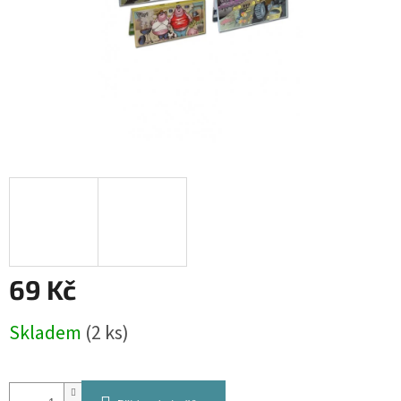
69 Kč
Měrná
Skladem
(2 ks)
cena: