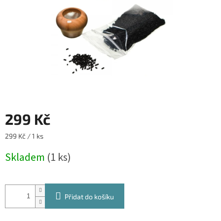
299 Kč
Měrná
299 Kč / 1 ks
cena:
Skladem
(1 ks)
Přidat do košíku