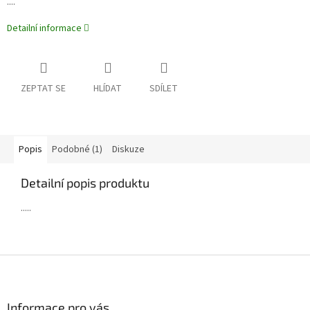
....
Detailní informace
ZEPTAT SE
HLÍDAT
SDÍLET
Popis
Podobné (1)
Diskuze
Detailní popis produktu
.....
Z
á
p
a
Informace pro vás