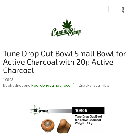
Přejít
NÁKUP
na
obsah
KOŠÍK
Tune Drop Out Bowl Small Bowl for
Active Charcoal with 20g Active
Charcoal
10805
Průměrné
Neohodnoceno
Podrobnosti hodnocení
Značka:
actiTube
hodnocení
produktu
je
0,0
z
5
hvězdiček.