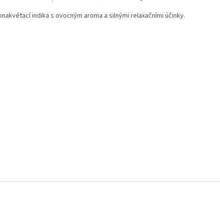
nakvétací indika s ovocným aroma a silnými relaxačními účinky.