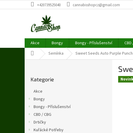
Přejít
+420739525040
cannabisshopcz@gmail.com
na
obsah
Akce
Bongy
Bongy - Příslušenství
CBD 
Domů
Semínka
Sweet Seeds Auto Purple Punch 
P
Swee
o
Přeskočit
s
Kategorie
kategorie
Novin
t
r
Akce
a
Bongy
n
Bongy - Příslušenství
n
í
CBD / CBG
p
Drtičky
a
Kuřácké Potřeby