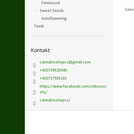
Feminized
Samo
Sweet Seeds
Autoflowering
Textil
Kontakt
cannabisshopcz
@
gmail.com
+420739525040
+420727935181
https://www.facebook.com/cnbssoci
ety/
cannabisshopcz/
Z
á
p
a