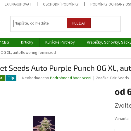
JAK NAKUPOVAT
OBCHODNÍ PODMÍNKY
PODMÍNKY OCHRANY OS
HLEDAT
/ CBG
Drtičky
Kuřácké Potřeby
Krabičky, Schovky, Sáčk
OG XL, autoflowering feminized
t Seeds Auto Purple Punch OG XL, au
Průměrné
Neohodnoceno
Podrobnosti hodnocení
Značka:
Fair Seeds
ka
Tip
hodnocení
produktu
od
je
0,0
Měrná
Zvolt
z
cena:
5
hvězdiček.
Varianta