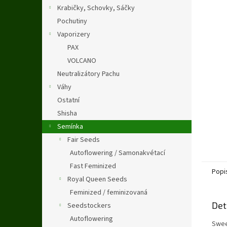
n
Krabičky, Schovky, Sáčky
e
Pochutiny
l
Vaporizery
PAX
VOLCANO
Neutralizátory Pachu
Váhy
Ostatní
Shisha
Semínka
Fair Seeds
Autoflowering / Samonakvétací
Fast Feminized
Popi
Royal Queen Seeds
Feminized / feminizovaná
Det
Seedstockers
Autoflowering
Swee