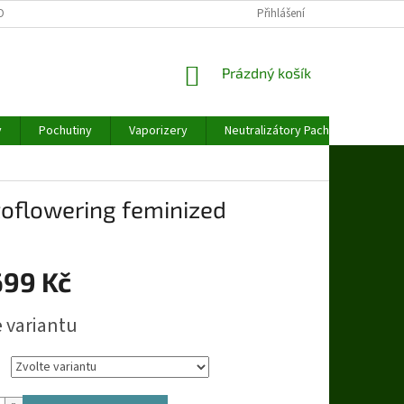
OBNÍCH ÚDAJŮ
Přihlášení
NÁKUPNÍ
Prázdný košík
KOŠÍK
y
Pochutiny
Vaporizery
Neutralizátory Pachu
Váhy
toflowering feminized
699 Kč
e variantu