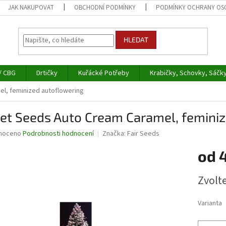
JAK NAKUPOVAT
OBCHODNÍ PODMÍNKY
PODMÍNKY OCHRANY OS
HLEDAT
/ CBG
Drtičky
Kuřácké Potřeby
Krabičky, Schovky, Sáčk
l, feminized autoflowering
et Seeds Auto Cream Caramel, feminiz
né
noceno
Podrobnosti hodnocení
Značka:
Fair Seeds
ní
od
u
Měrná
Zvolt
cena:
ek.
Varianta