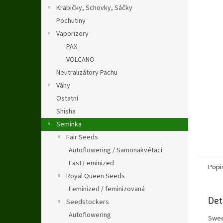
n
Krabičky, Schovky, Sáčky
e
Pochutiny
l
Vaporizery
PAX
VOLCANO
Neutralizátory Pachu
Váhy
Ostatní
Shisha
Semínka
Fair Seeds
Autoflowering / Samonakvétací
Fast Feminized
Popi
Royal Queen Seeds
Feminized / feminizovaná
Det
Seedstockers
Autoflowering
Swee