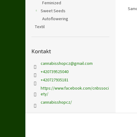
Feminized
Samo
Sweet Seeds
Autoflowering
Textil
Kontakt
cannabisshopcz
@
gmail.com
+420739525040
+420727935181
https://www.facebook.com/cnbssoci
ety/
cannabisshopcz/
Z
á
p
a