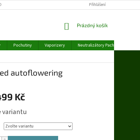
OBNÍCH ÚDAJŮ
Přihlášení
NÁKUPNÍ
Prázdný košík
KOŠÍK
y
Pochutiny
Vaporizery
Neutralizátory Pachu
Váhy
ed autoflowering
499 Kč
e variantu