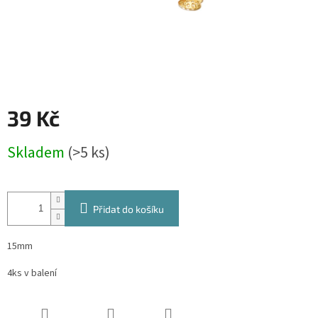
39 Kč
Měrná
Skladem
(>5 ks)
cena:
Přidat do košíku
15mm
4ks v balení