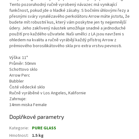
Tento pozoruhodný ručně vyrobený návazec má vynikající
funkčnost, pokud jde o hladké zásahy. S bočními úhlovými řezy a
přesnými sváry vynalézavého perkolátoru Arrow máte jistotu, že
budete mít robustní kus, který vám poskytne jen ty nejjemnější
údery. Jeho zakřivený náustek umožňuje snadné a jednoduché
použití pro každého uživatele. Naši umělci z LA jsou navrženi s
ohledem na kvalitu a ručně vyrábějí každý přístroj Arrow z
prémiového borosilikátového skla pro extra vrstvu pevnosti.
Výška: 11"
Průměr: 50mm
Schottovo sklo
Arrow Perc
Bubbler
Čisté vědecké sklo
Ručně vyráběné v Los Angeles, Kalifornie
Zahrnuje:
14mm miska Female
Doplňkové parametry
Kategorie
:
PURE GLASS
Hmotnost
:
1.5 kg