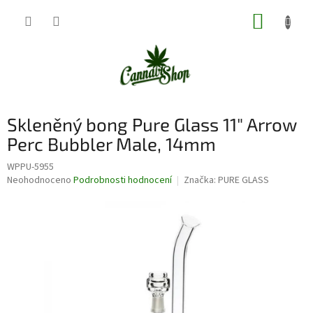
Přejít
NÁKUP
na
obsah
KOŠÍK
Skleněný bong Pure Glass 11" Arrow
Perc Bubbler Male, 14mm
WPPU-5955
Průměrné
Neohodnoceno
Podrobnosti hodnocení
Značka:
PURE GLASS
hodnocení
produktu
je
0,0
z
5
hvězdiček.