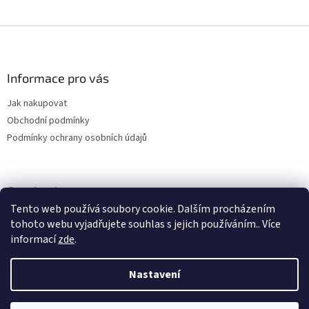
Z
á
p
a
Informace pro vás
t
Jak nakupovat
í
Obchodní podmínky
Podmínky ochrany osobních údajů
Facebook
Tento web používá soubory cookie. Dalším procházením
tohoto webu vyjadřujete souhlas s jejich používáním.. Více
informací
zde
.
Nastavení
Vytvořil Shoptet