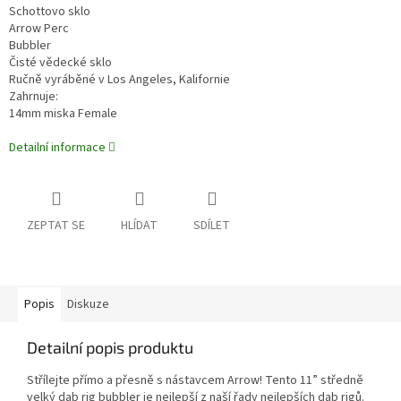
Schottovo sklo
Arrow Perc
Bubbler
Čisté vědecké sklo
Ručně vyráběné v Los Angeles, Kalifornie
Zahrnuje:
14mm miska Female
Detailní informace
ZEPTAT SE
HLÍDAT
SDÍLET
Popis
Diskuze
Detailní popis produktu
Střílejte přímo a přesně s nástavcem Arrow! Tento 11” středně
velký dab rig bubbler je nejlepší z naší řady nejlepších dab rigů.