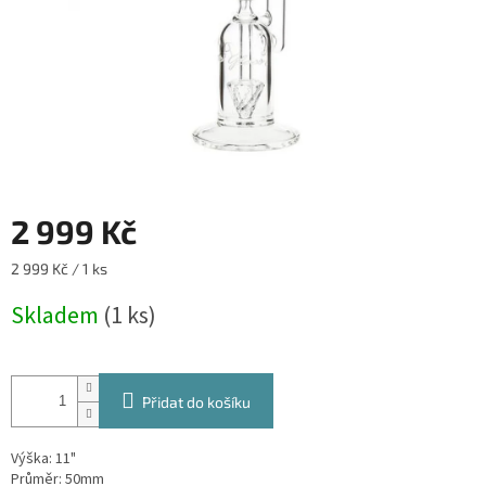
2 999 Kč
Měrná
2 999 Kč / 1 ks
cena:
Skladem
(1 ks)
Přidat do košíku
Výška: 11"
Průměr: 50mm