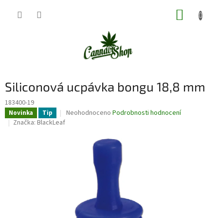
Přejít
NÁKUP
na
obsah
KOŠÍK
Siliconová ucpávka bongu 18,8 mm
183400-19
Průměrné
Neohodnoceno
Podrobnosti hodnocení
Novinka
Tip
hodnocení
Značka:
BlackLeaf
produktu
je
0,0
z
5
hvězdiček.