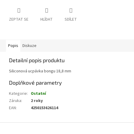
ZEPTAT SE
HLÍDAT
SDÍLET
Popis
Diskuze
Detailní popis produktu
Siliconová ucpávka bongu 18,8 mm
Doplňkové parametry
Kategorie
:
Ostatní
Záruka
:
2 roky
EAN
:
4250153626114
Z
á