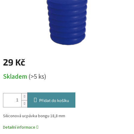
29 Kč
Měrná
Skladem
(>5 ks)
cena:
Přidat do košíku
Siliconová ucpávka bongu 18,8 mm
Detailní informace