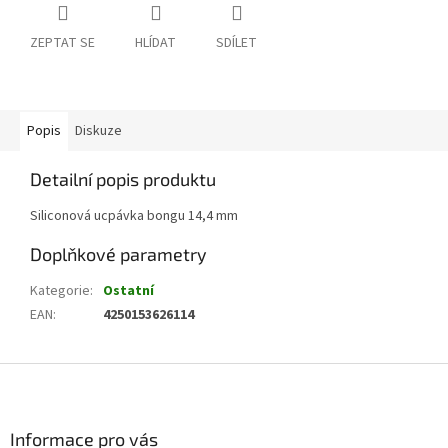
ZEPTAT SE
HLÍDAT
SDÍLET
Popis
Diskuze
Detailní popis produktu
Siliconová ucpávka bongu 14,4 mm
Doplňkové parametry
Kategorie
:
Ostatní
EAN
:
4250153626114
Z
á
p
a
Informace pro vás