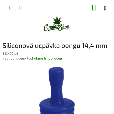
Přejít
NÁKUP
na
obsah
KOŠÍK
Siliconová ucpávka bongu 14,4 mm
183400-14
Průměrné
Neohodnoceno
Podrobnosti hodnocení
hodnocení
produktu
je
0,0
z
5
hvězdiček.