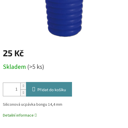
25 Kč
Měrná
Skladem
(>5 ks)
cena:
Přidat do košíku
Siliconová ucpávka bongu 14,4 mm
Detailní informace