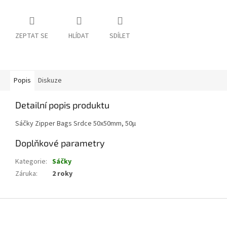
ZEPTAT SE
HLÍDAT
SDÍLET
Popis
Diskuze
Detailní popis produktu
Sáčky Zipper Bags Srdce 50x50mm, 50µ
Doplňkové parametry
Kategorie
:
Sáčky
Záruka
:
2 roky
Z
á
p