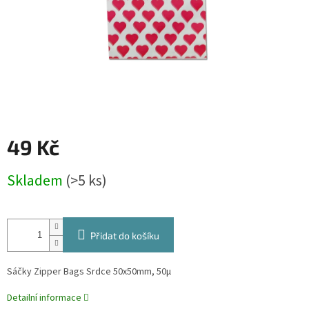
49 Kč
Měrná
Skladem
(>5 ks)
cena:
Přidat do košíku
Sáčky Zipper Bags Srdce 50x50mm, 50µ
Detailní informace