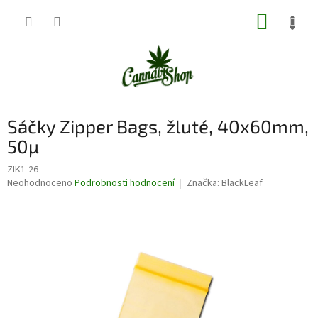
Přejít
NÁKUP
na
obsah
KOŠÍK
Sáčky Zipper Bags, žluté, 40x60mm,
50µ
ZIK1-26
Průměrné
Neohodnoceno
Podrobnosti hodnocení
Značka:
BlackLeaf
hodnocení
produktu
je
0,0
z
5
hvězdiček.