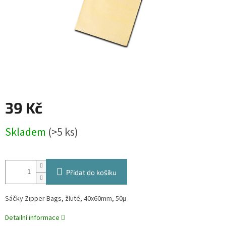
39 Kč
Měrná
Skladem
(>5 ks)
cena:
Přidat do košíku
Sáčky Zipper Bags, žluté, 40x60mm, 50µ
Detailní informace