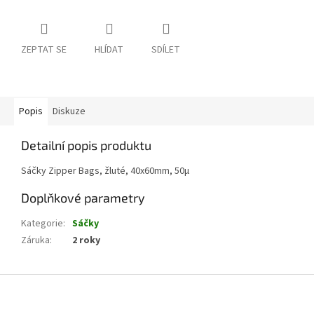
ZEPTAT SE
HLÍDAT
SDÍLET
Popis
Diskuze
Detailní popis produktu
Sáčky Zipper Bags, žluté, 40x60mm, 50µ
Doplňkové parametry
Kategorie
:
Sáčky
Záruka
:
2 roky
Z
á
p