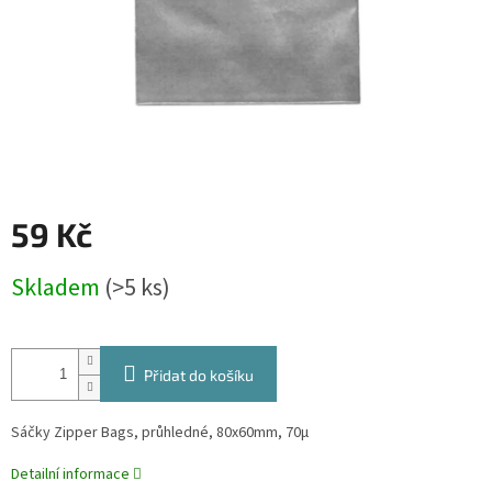
59 Kč
Měrná
Skladem
(>5 ks)
cena:
Přidat do košíku
Sáčky Zipper Bags, průhledné, 80x60mm, 70µ
Detailní informace