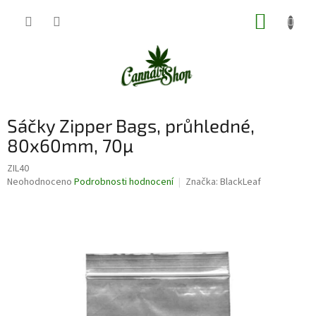
Přejít
NÁKUP
na
obsah
KOŠÍK
Sáčky Zipper Bags, průhledné,
80x60mm, 70µ
ZIL40
Průměrné
Neohodnoceno
Podrobnosti hodnocení
Značka:
BlackLeaf
hodnocení
produktu
je
0,0
z
5
hvězdiček.