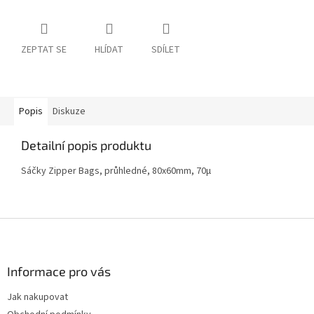
ZEPTAT SE
HLÍDAT
SDÍLET
Popis
Diskuze
Detailní popis produktu
Sáčky Zipper Bags, průhledné, 80x60mm, 70µ
Z
á
p
a
Informace pro vás
t
Jak nakupovat
í