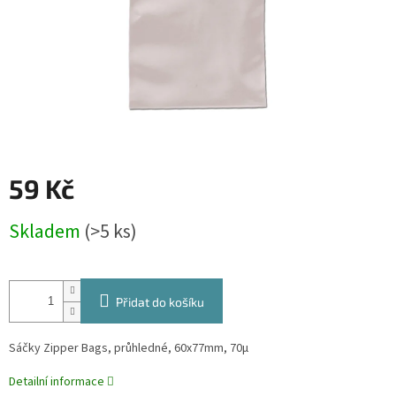
59 Kč
Měrná
Skladem
(>5 ks)
cena:
Přidat do košíku
Sáčky Zipper Bags, průhledné, 60x77mm, 70µ
Detailní informace