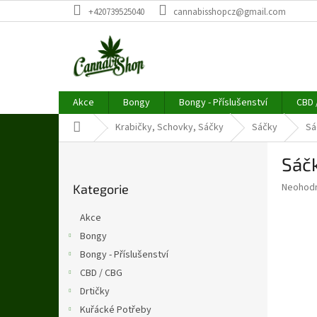
Přejít
+420739525040
cannabisshopcz@gmail.com
na
obsah
Akce
Bongy
Bongy - Příslušenství
CBD 
Domů
Krabičky, Schovky, Sáčky
Sáčky
Sá
P
Sáč
o
Přeskočit
s
Průměr
Neohod
Kategorie
kategorie
t
hodnoce
r
produkt
Akce
a
je
Bongy
0,0
n
z
Bongy - Příslušenství
n
5
í
CBD / CBG
hvězdič
p
Drtičky
a
Kuřácké Potřeby