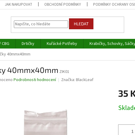
JAK NAKUPOVAT
OBCHODNÍ PODMÍNKY
PODMÍNKY OCHRANY OS
HLEDAT
/ CBG
Drtičky
Kuřácké Potřeby
Krabičky, Schovky, Sáčk
čky 40mmx40mm
ky 40mmx40mm
ZIK01
né
noceno
Podrobnosti hodnocení
Značka:
BlackLeaf
ní
35 
u
Měrná
Skla
cena:
ek.