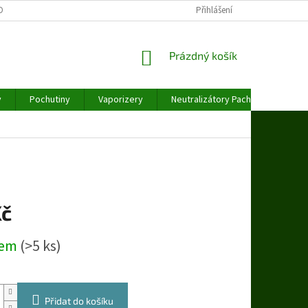
OBNÍCH ÚDAJŮ
Přihlášení
NÁKUPNÍ
Prázdný košík
KOŠÍK
y
Pochutiny
Vaporizery
Neutralizátory Pachu
Váhy
Kč
dem
(>5 ks)
Přidat do košíku