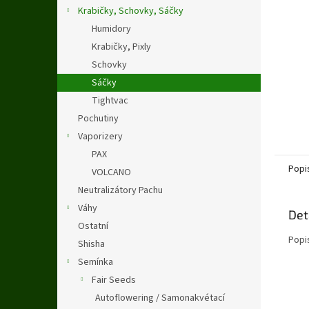
n
Krabičky, Schovky, Sáčky
e
Humidory
l
Krabičky, Pixly
Schovky
Sáčky
Tightvac
Pochutiny
Vaporizery
PAX
Popi
VOLCANO
Neutralizátory Pachu
Váhy
Det
Ostatní
Popi
Shisha
Semínka
Fair Seeds
Autoflowering / Samonakvétací