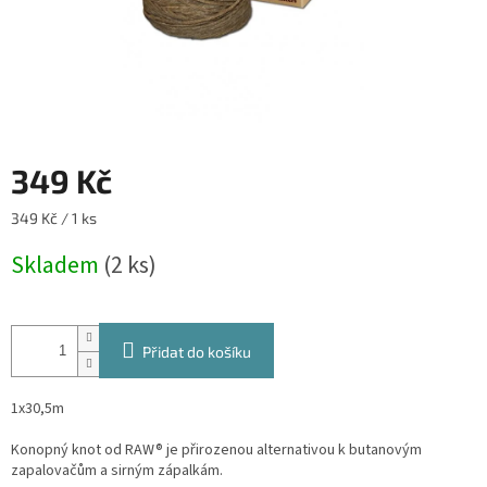
349 Kč
Měrná
349 Kč / 1 ks
cena:
Skladem
(2 ks)
Přidat do košíku
1x30,5m
Konopný knot od RAW® je přirozenou alternativou k butanovým
zapalovačům a sirným zápalkám.