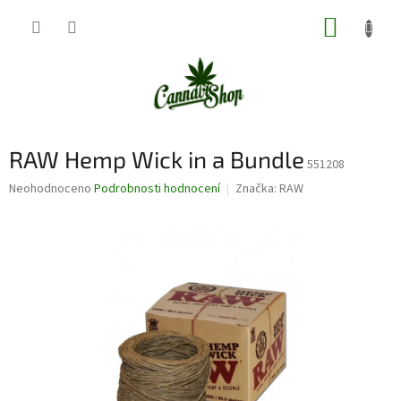
Přejít
NÁKUP
na
obsah
KOŠÍK
RAW Hemp Wick in a Bundle
551208
Průměrné
Neohodnoceno
Podrobnosti hodnocení
Značka:
RAW
hodnocení
produktu
je
0,0
z
5
hvězdiček.