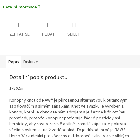
Detailní informace
ZEPTAT SE
HLÍDAT
SDÍLET
Popis
Diskuze
Detailní popis produktu
1x30,5m
Konopný knot od RAW® je přirozenou alternativou k butanovým
zapalovačům a sirným zápalkám. Knot ve svazku je vyroben z
konopí, které je obnovitelným zdrojem a je šetrné k životnímu
prostředí, protože konopí nepotřebuje žádné pesticidy ani
herbicidy, aby rostlo zdravě a silně. Pomalá zápalka je pokryta
včelím voskem a tudíž voděodolná. To je důvod, proč je RAW®
Hemp Wick ideální pro všechny outdoorové aktivity a ve vlhkých