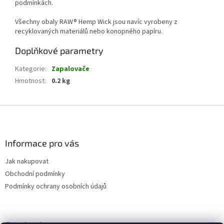
podmínkách.
Všechny obaly RAW® Hemp Wick jsou navíc vyrobeny z
recyklovaných materiálů nebo konopného papíru.
Doplňkové parametry
Kategorie
:
Zapalovače
Hmotnost
:
0.2 kg
Z
á
p
a
Informace pro vás
t
Jak nakupovat
í
Obchodní podmínky
Podmínky ochrany osobních údajů