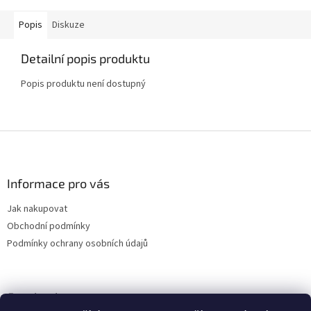
Popis
Diskuze
Detailní popis produktu
Popis produktu není dostupný
Z
á
p
a
Informace pro vás
t
Jak nakupovat
í
Obchodní podmínky
Podmínky ochrany osobních údajů
Facebook