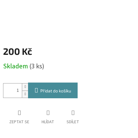
200 Kč
Měrná
Skladem
(3 ks)
cena:
Přidat do košíku
ZEPTAT SE
HLÍDAT
SDÍLET