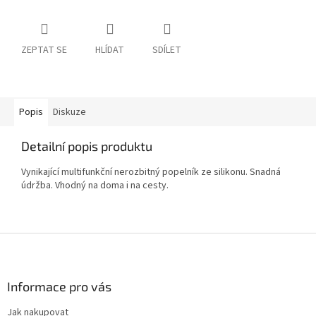
ZEPTAT SE
HLÍDAT
SDÍLET
Popis
Diskuze
Detailní popis produktu
Vynikající multifunkční nerozbitný popelník ze silikonu. Snadná
údržba. Vhodný na doma i na cesty.
Z
á
p
a
Informace pro vás
t
Jak nakupovat