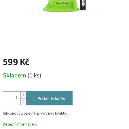
599 Kč
Měrná
Skladem
(1 ks)
cena:
Přidat do košíku
Silikonový popelník prvotřídní kvality.
Detailní informace