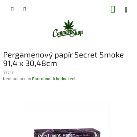
Přejít
NÁKUP
na
obsah
KOŠÍK
Pergamenový papír Secret Smoke
91,4 x 30,48cm
37231
Průměrné
Neohodnoceno
Podrobnosti hodnocení
hodnocení
produktu
je
0,0
z
5
hvězdiček.