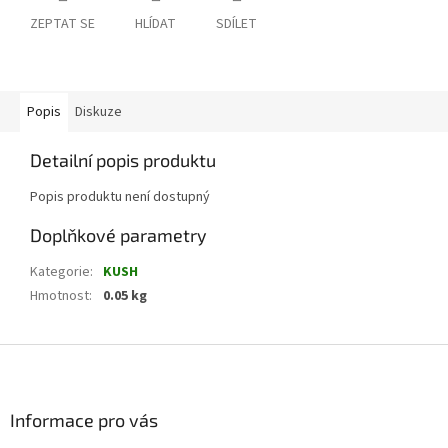
ZEPTAT SE
HLÍDAT
SDÍLET
Popis
Diskuze
Detailní popis produktu
Popis produktu není dostupný
Doplňkové parametry
Kategorie
:
KUSH
Hmotnost
:
0.05 kg
Z
á
p
a
Informace pro vás
t