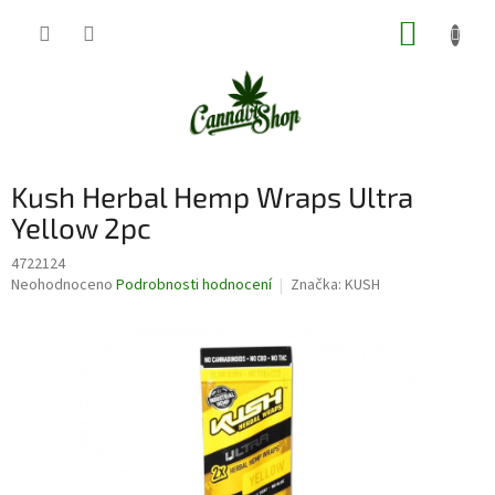
Přejít
NÁKUP
na
obsah
KOŠÍK
Kush Herbal Hemp Wraps Ultra
Yellow 2pc
4722124
Průměrné
Neohodnoceno
Podrobnosti hodnocení
Značka:
KUSH
hodnocení
produktu
je
0,0
z
5
hvězdiček.