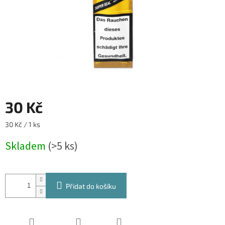
30 Kč
Měrná
30 Kč / 1 ks
cena:
Skladem
(>5 ks)
Přidat do košíku