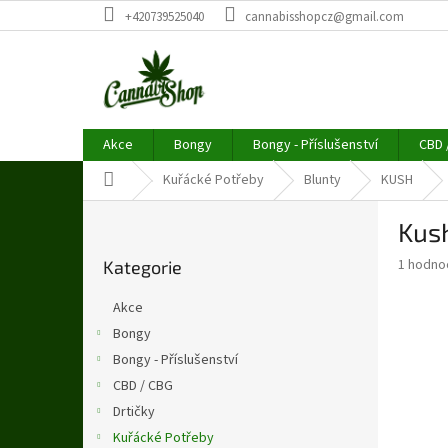
Přejít
+420739525040
cannabisshopcz@gmail.com
na
obsah
Akce
Bongy
Bongy - Příslušenství
CBD 
Domů
Kuřácké Potřeby
Blunty
KUSH
P
Kush
o
Přeskočit
s
Průměr
1 hodno
Kategorie
kategorie
t
hodnoce
r
produkt
Akce
a
je
Bongy
5,0
n
z
Bongy - Příslušenství
n
5
í
CBD / CBG
hvězdič
p
Drtičky
a
Kuřácké Potřeby