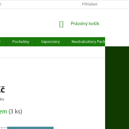
OBNÍCH ÚDAJŮ
Přihlášení
NÁKUPNÍ
Prázdný košík
KOŠÍK
y
Pochutiny
Vaporizery
Neutralizátory Pachu
Váhy
Kč
 ks
dem
(3 ks)