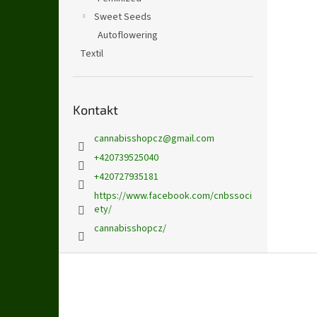
Sweet Seeds
Autoflowering
Textil
Kontakt
cannabisshopcz
@
gmail.com
+420739525040
+420727935181
https://www.facebook.com/cnbssoci
ety/
cannabisshopcz/
Z
á
p
a