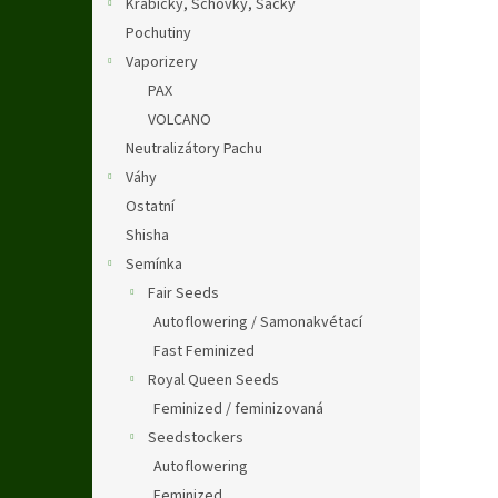
Krabičky, Schovky, Sáčky
Pochutiny
Vaporizery
PAX
VOLCANO
Neutralizátory Pachu
Váhy
Ostatní
Shisha
Semínka
Fair Seeds
Autoflowering / Samonakvétací
Fast Feminized
Royal Queen Seeds
Feminized / feminizovaná
Seedstockers
Autoflowering
Feminized