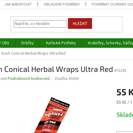
JAK NAKUPOVAT
OBCHODNÍ PODMÍNKY
PODMÍNKY OCHRANY OS
HLEDAT
/ CBG
Drtičky
Kuřácké Potřeby
Krabičky, Schovky, Sáčk
Kush Conical Herbal Wraps Ultra Red
 Conical Herbal Wraps Ultra Red
472291
né
cení
Podrobnosti hodnocení
Značka:
KUSH
ní
55 
u
Měrná
55 Kč / 1
cena:
Skla
ek.