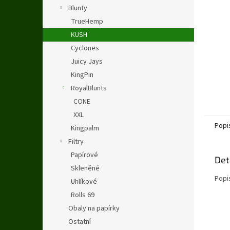
n
Blunty
e
TrueHemp
l
KUSH
Cyclones
Juicy Jays
KingPin
RoyalBlunts
CONE
XXL
Popi
Kingpalm
Filtry
Papírové
Det
Skleněné
Popi
Uhlíkové
Rolls 69
Obaly na papírky
Ostatní