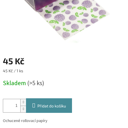
45 Kč
Měrná
45 Kč / 1 ks
cena:
Skladem
(>5 ks)
Přidat do košíku
Ochucené rollovací papíry