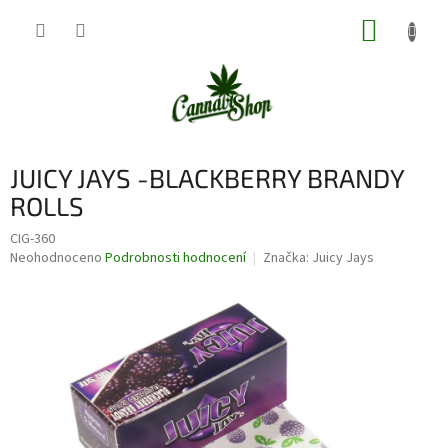
Přejít
NÁKUP
na
obsah
KOŠÍK
JUICY JAYS -BLACKBERRY BRANDY
ROLLS
CIG-360
Průměrné
Neohodnoceno
Podrobnosti hodnocení
Značka:
Juicy Jays
hodnocení
produktu
je
0,0
z
5
hvězdiček.