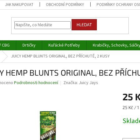
JAK NAKUPOVAT
OBCHODNÍ PODMÍNKY
PODMÍNKY OCHRANY OS
HLEDAT
/ CBG
Drtičky
Kuřácké Potřeby
Krabičky, Schovky, Sáčk
JUICY HEMP BLUNTS ORIGINAL, BEZ PŘÍCHUTĚ, 2 KUSY
CY HEMP BLUNTS ORIGINAL, BEZ PŘÍCH
né
noceno
Podrobnosti hodnocení
Značka:
Juicy Jays
ní
25 
u
Měrná
25 Kč / 1
cena:
Skla
ek.