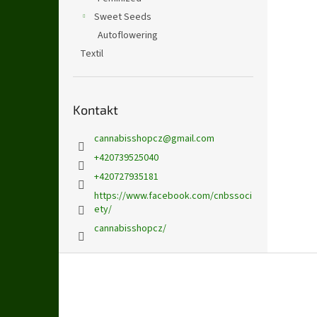
Sweet Seeds
Autoflowering
Textil
Kontakt
cannabisshopcz
@
gmail.com
+420739525040
+420727935181
https://www.facebook.com/cnbssoci
ety/
cannabisshopcz/
Z
á
p
a