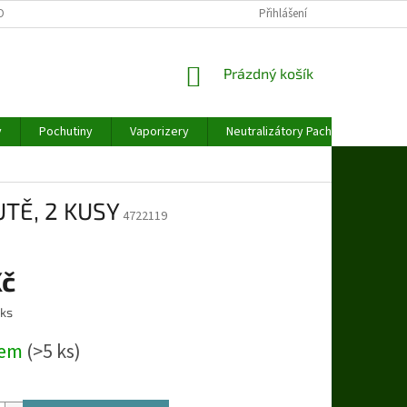
OBNÍCH ÚDAJŮ
Přihlášení
NÁKUPNÍ
Prázdný košík
KOŠÍK
y
Pochutiny
Vaporizery
Neutralizátory Pachu
Váhy
UTĚ, 2 KUSY
4722119
Kč
 ks
dem
(>5 ks)