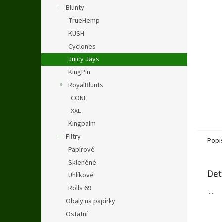
n
Blunty
e
TrueHemp
l
KUSH
Cyclones
Juicy Jays
KingPin
RoyalBlunts
CONE
XXL
Kingpalm
Filtry
Popi
Papírové
Skleněné
Det
Uhlíkové
Rolls 69
.....
Obaly na papírky
Ostatní