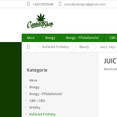
Přejít
+420739525040
cannabisshopcz@gmail.com
na
obsah
Akce
Bongy
Bongy - Příslušenství
CBD 
Domů
Kuřácké Potřeby
Blunty
Juicy Jays
P
JUI
o
Přeskočit
s
Průměr
Neohod
Kategorie
kategorie
t
hodnoce
r
produkt
Akce
a
je
Bongy
0,0
n
z
Bongy - Příslušenství
n
5
í
CBD / CBG
hvězdič
p
Drtičky
a
Kuřácké Potřeby