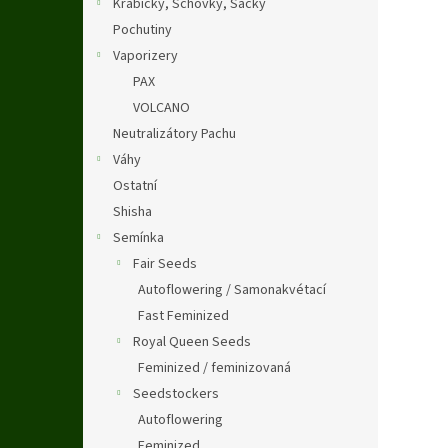
Krabičky, Schovky, Sáčky
Pochutiny
Vaporizery
PAX
VOLCANO
Neutralizátory Pachu
Váhy
Ostatní
Shisha
Semínka
Fair Seeds
Autoflowering / Samonakvétací
Fast Feminized
Royal Queen Seeds
Feminized / feminizovaná
Seedstockers
Autoflowering
Feminized