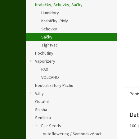
n
Krabičky, Schovky, Sáčky
e
Humidory
l
Krabičky, Pixly
Schovky
Sáčky
Tightvac
Pochutiny
Vaporizery
PAX
VOLCANO
Neutralizátory Pachu
Váhy
Popi
Ostatní
Shisha
Det
Semínka
Fair Seeds
100 
Autoflowering / Samonakvétací