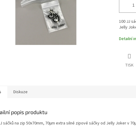
100 JJ sá
Jelly Jok
Detailní 
TISK
s
Diskuze
ailní popis produktu
JJ sáčků na zip 50x70mm, 70μm extra silné zipové sáčky od Jelly Joker v 70μ