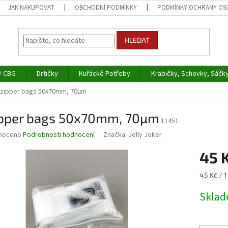
JAK NAKUPOVAT
OBCHODNÍ PODMÍNKY
PODMÍNKY OCHRANY OS
HLEDAT
/ CBG
Drtičky
Kuřácké Potřeby
Krabičky, Schovky, Sáčk
 zipper bags 50x70mm, 70µm
zipper bags 50x70mm, 70µm
11451
né
noceno
Podrobnosti hodnocení
Značka:
Jelly Joker
ní
45 
u
Měrná
45 Kč / 1
cena:
Skla
ek.