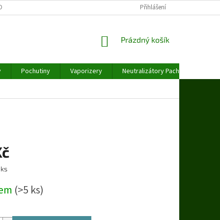
OBNÍCH ÚDAJŮ
Přihlášení
NÁKUPNÍ
Prázdný košík
KOŠÍK
y
Pochutiny
Vaporizery
Neutralizátory Pachu
Váhy
Kč
 ks
dem
(>5 ks)