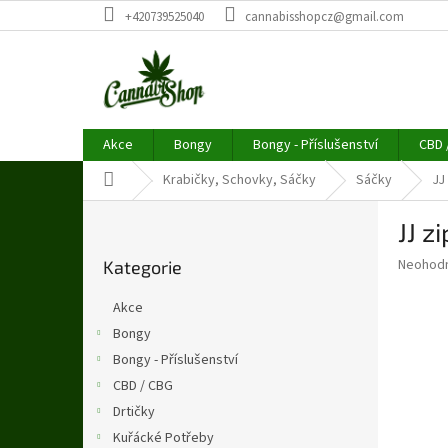
Přejít
+420739525040
cannabisshopcz@gmail.com
na
obsah
Akce
Bongy
Bongy - Příslušenství
CBD 
Domů
Krabičky, Schovky, Sáčky
Sáčky
JJ
P
JJ 
o
Přeskočit
s
Průměr
Neohod
Kategorie
kategorie
t
hodnoce
r
produkt
Akce
a
je
Bongy
0,0
n
z
Bongy - Příslušenství
n
5
í
CBD / CBG
hvězdič
p
Drtičky
a
Kuřácké Potřeby