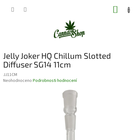
Přejít
NÁKUP
na
obsah
KOŠÍK
Jelly Joker HQ Chillum Slotted
Diffuser SG14 11cm
JJ11CM
Průměrné
Neohodnoceno
Podrobnosti hodnocení
hodnocení
produktu
je
0,0
z
5
hvězdiček.