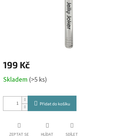
199 Kč
Měrná
Skladem
(>5 ks)
cena:
Přidat do košíku
ZEPTAT SE
HLÍDAT
SDÍLET