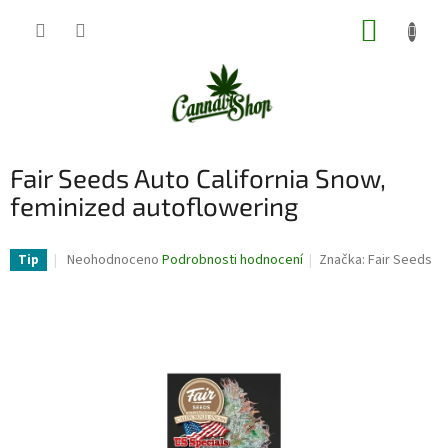
Přejít
NÁKUP
na
obsah
KOŠÍK
Fair Seeds Auto California Snow,
feminized autoflowering
Průměrné
Neohodnoceno
Podrobnosti hodnocení
Značka:
Fair Seeds
Tip
hodnocení
produktu
je
0,0
z
5
hvězdiček.