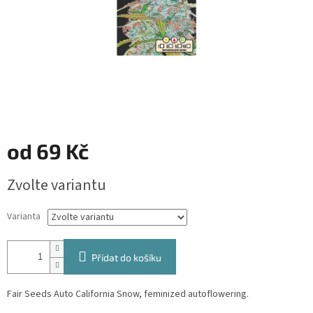
od
69 Kč
Měrná
Zvolte variantu
cena:
Varianta
Přidat do košíku
Fair Seeds Auto California Snow, feminized autoflowering.